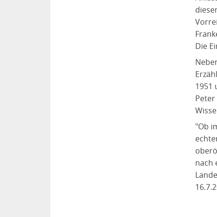
diese
Vorrei
Frank
Die E
Neben
Erzäh
1951 
Peter
Wisse
"Ob i
echte
oberö
nach 
Lande
16.7.