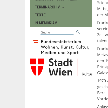
Scien
TERMINARCHIV
Mitbe
der M
TEXTE
Frank
IN MEMORIAM
verei
Zeit w
talen
Frank
Metav
den 1
Prinz
Galaxy
1970 
gesch
Berei
Vorde
Anläs