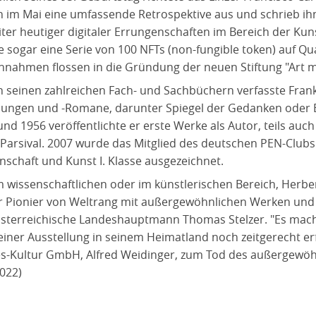
n im Mai eine umfassende Retrospektive aus und schrieb ih
ter heutiger digitaler Errungenschaften im Bereich der Kunst
e sogar eine Serie von 100 NFTs (non-fungible token) auf Q
innahmen flossen in die Gründung der neuen Stiftung "Art me
 seinen zahlreichen Fach- und Sachbüchern verfasste Franke
lungen und -Romane, darunter Spiegel der Gedanken oder 
und 1956 veröffentlichte er erste Werke als Autor, teils a
 Parsival. 2007 wurde das Mitglied des deutschen PEN-Club
nschaft und Kunst I. Klasse ausgezeichnet.
m wissenschaftlichen oder im künstlerischen Bereich, Herber
r Pionier von Weltrang mit außergewöhnlichen Werken und 
sterreichische Landeshauptmann Thomas Stelzer. "Es macht
einer Ausstellung in seinem Heimatland noch zeitgerecht er
s-Kultur GmbH, Alfred Weidinger, zum Tod des außergewöhnl
2022)