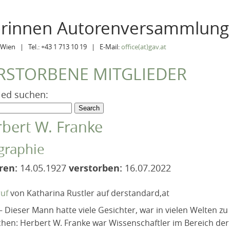
orinnen Autorenversammlung
Wien | Tel.: +43 1 713 10 19 | E-Mail:
office(at)gav.at
RSTORBENE MITGLIEDER
ied suchen:
bert W. Franke
graphie
ren:
14.05.1927
verstorben:
16.07.2022
uf
von Katharina Rustler auf derstandard,at
– Dieser Mann hatte viele Gesichter, war in vielen Welten zu
chen: Herbert W. Franke war Wissenschaftler im Bereich de