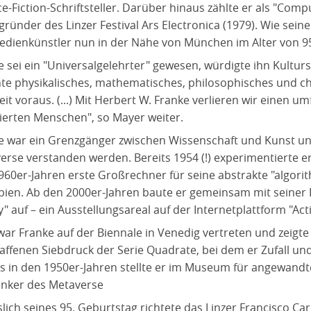
ce-Fiction-Schriftsteller. Darüber hinaus zählte er als "Com
gründer des Linzer Festival Ars Electronica (1979). Wie sei
edienkünstler nun in der Nähe von München im Alter von 95
e sei ein "Universalgelehrter" gewesen, würdigte ihn Kultur
nte physikalisches, mathematisches, philosophisches und c
eit voraus. (...) Mit Herbert W. Franke verlieren wir einen um
tierten Menschen", so Mayer weiter.
e war ein Grenzgänger zwischen Wissenschaft und Kunst un
erse verstanden werden. Bereits 1954 (!) experimentierte 
960er-Jahren erste Großrechner für seine abstrakte "algo
ipien. Ab den 2000er-Jahren baute er gemeinsam mit seiner 
" auf – ein Ausstellungsareal auf der Internetplattform "Act
war Franke auf der Biennale in Venedig vertreten und zeigt
affenen Siebdruck der Serie Quadrate, bei dem er Zufall un
ts in den 1950er-Jahren stellte er im Museum für angewandt
nker des Metaverse
slich seines 95. Geburtstag richtete das Linzer Francisco 