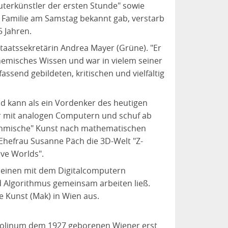
puterkünstler der ersten Stunde" sowie
ne Familie am Samstag bekannt gab, verstarb
 Jahren.
staatssekretärin Andrea Mayer (Grüne). "Er
hemisches Wissen und war in vielem seiner
fassend gebildeten, kritischen und vielfältig
d kann als ein Vordenker des heutigen
er mit analogen Computern und schuf ab
rithmische" Kunst nach mathematischen
Ehefrau Susanne Päch die 3D-Welt "Z-
ive Worlds".
e einen mit dem Digitalcomputern
d Algorithmus gemeinsam arbeiten ließ.
e Kunst (Mak) in Wien aus.
Carolinum dem 1927 geborenen Wiener erst