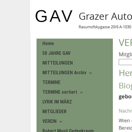
Grazer Aut
Rasumofskygasse 20/6 A-1030 
VE
Home
50 JAHRE GAV
Mitgl
MITTEILUNGEN
Her
MITTEILUNGEN Archiv
TERMINE
Bio
TERMINE sortiert
gebo
LYRIK IM MÄRZ
Nachr
MITGLIEDER
Wien 
VEREIN
Berei
Robert Musil Gedenkraum