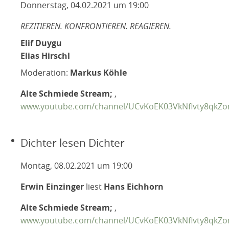
2016
Donnerstag, 04.02.2021 um 19:00
2015
REZITIEREN. KONFRONTIEREN. REAGIEREN.
2014
Elif Duygu
2013
Elias Hirschl
2012
Moderation:
Markus Köhle
2011
Alte Schmiede Stream;
,
2010
www.youtube.com/channel/UCvKoEK03VkNflvty8qkZ
2009
TEXTE
Dichter lesen Dichter
IN MEMORIAM
Montag, 08.02.2021 um 19:00
Erwin Einzinger
liest
Hans Eichhorn
Alte Schmiede Stream;
,
www.youtube.com/channel/UCvKoEK03VkNflvty8qkZ