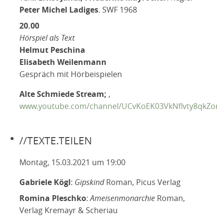
Peter Michel Ladiges
. SWF 1968
20.00
Hörspiel als Text
Helmut Peschina
Elisabeth Weilenmann
Gespräch mit Hörbeispielen
Alte Schmiede Stream;
,
www.youtube.com/channel/UCvKoEK03VkNflvty8qkZ
//TEXTE.TEILEN
Montag, 15.03.2021 um 19:00
Gabriele Kögl
:
Gipskind
Roman, Picus Verlag
Romina Pleschko
:
Ameisenmonarchie
Roman,
Verlag Kremayr & Scheriau