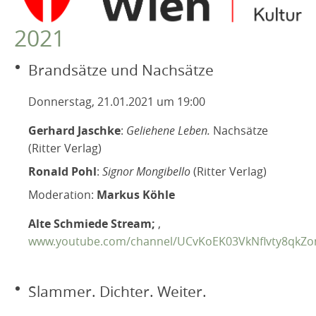
VEREIN
2021
Robert Musil Gedenkraum
TERMINARCHIV
Brandsätze und Nachsätze
Dieses Jahr
Donnerstag, 21.01.2021 um 19:00
2025
Gerhard Jaschke
:
Geliehene Leben.
Nachsätze
2024
(Ritter Verlag)
2023
Ronald Pohl
:
Signor Mongibello
(Ritter Verlag)
2022
Moderation:
Markus Köhle
2021
Alte Schmiede Stream;
,
2020
www.youtube.com/channel/UCvKoEK03VkNflvty8qkZ
2019
2018
Slammer. Dichter. Weiter.
2017