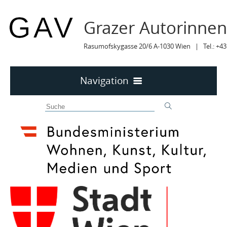
Grazer Autorinne
Rasumofskygasse 20/6 A-1030 Wien | Tel.: +43
Navigation
Home
50 JAHRE GAV
MITTEILUNGEN
MITTEILUNGEN Archiv
TERMINE
TERMINE sortiert
LYRIK IM MÄRZ
MITGLIEDER