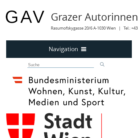
Grazer Autorinne
Rasumofskygasse 20/6 A-1030 Wien | Tel.: +43
Navigation
Home
50 JAHRE GAV
MITTEILUNGEN
MITTEILUNGEN Archiv
TERMINE
TERMINE sortiert
On Air / Online
Wien