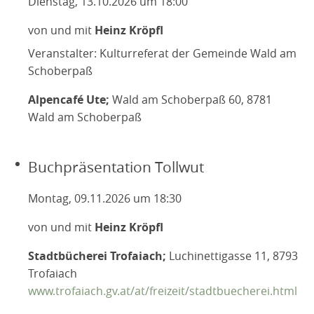
Dienstag, 13.10.2026 um 18:00
TERMINARCHIV
TEXTE
von und mit
Heinz Kröpfl
IN MEMORIAM
Veranstalter: Kulturreferat der Gemeinde Wald am
Schoberpaß
Alpencafé Ute;
Wald am Schoberpaß 60, 8781
Wald am Schoberpaß
Buchpräsentation Tollwut
Montag, 09.11.2026 um 18:30
von und mit
Heinz Kröpfl
Stadtbücherei Trofaiach;
Luchinettigasse 11, 8793
Trofaiach
www.trofaiach.gv.at/at/freizeit/stadtbuecherei.html