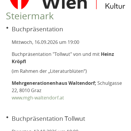
Niederösterreich
Steiermark
Oberösterreich
Steiermark
Buchpräsentation
Kärnten/Koroška
Mittwoch, 16.09.2026 um 19:00
Salzburg
Buchpräsentation "Tollwut" von und mit
Heinz
Tirol
Kröpfl
Burgenland
(im Rahmen der „Literaturblüten“)
Vorarlberg
Mehrgenerationenhaus Waltendorf;
Schulgasse
International
22, 8010 Graz
LYRIK IM MÄRZ
www.mgh-waltendorf.at
MITGLIEDER
VEREIN
Buchpräsentation Tollwut
Robert Musil Gedenkraum