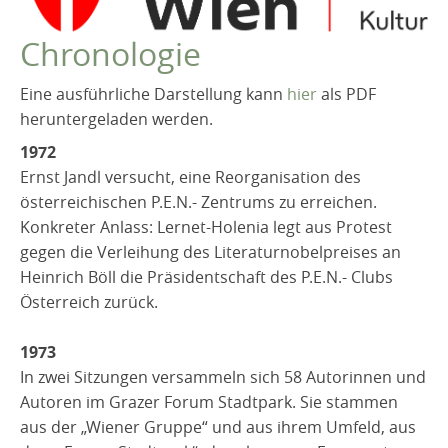
VEREIN
Chronologie
Die GAV
Selbstverständnis
Eine ausführliche Darstellung kann
hier
als PDF
heruntergeladen werden.
Vorstand
1972
Regionalgruppen
Ernst Jandl versucht, eine Reorganisation des
Mitgliedschaft
österreichischen P.E.N.- Zentrums zu erreichen.
Geschichte
Konkreter Anlass: Lernet-Holenia legt aus Protest
gegen die Verleihung des Literaturnobelpreises an
Chronologie
Heinrich Böll die Präsidentschaft des P.E.N.- Clubs
Gründungsmitglieder
Österreich zurück.
Präsidentinnen und Präsidenten
1973
Generalsekretärinnen, Generalsekretäre,
In zwei Sitzungen versammeln sich 58 Autorinnen und
Geschäftsführung
Autoren im Grazer Forum Stadtpark. Sie stammen
Robert Musil Gedenkraum
aus der „Wiener Gruppe“ und aus ihrem Umfeld, aus
TERMINARCHIV