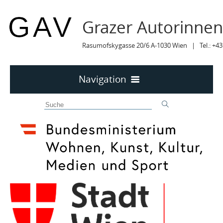
Grazer Autorinne
Rasumofskygasse 20/6 A-1030 Wien | Tel.: +43
Navigation
Home
50 JAHRE GAV
MITTEILUNGEN
MITTEILUNGEN Archiv
TERMINE
TERMINE sortiert
LYRIK IM MÄRZ
MITGLIEDER