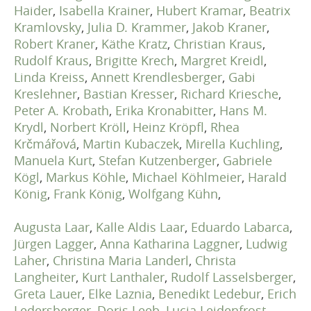
Haider
,
Isabella Krainer
,
Hubert Kramar
,
Beatrix
Kramlovsky
,
Julia D. Krammer
,
Jakob Kraner
,
Robert Kraner
,
Käthe Kratz
,
Christian Kraus
,
Rudolf Kraus
,
Brigitte Krech
,
Margret Kreidl
,
Linda Kreiss
,
Annett Krendlesberger
,
Gabi
Kreslehner
,
Bastian Kresser
,
Richard Kriesche
,
Peter A. Krobath
,
Erika Kronabitter
,
Hans M.
Krydl
,
Norbert Kröll
,
Heinz Kröpfl
,
Rhea
Krčmářová
,
Martin Kubaczek
,
Mirella Kuchling
,
Manuela Kurt
,
Stefan Kutzenberger
,
Gabriele
Kögl
,
Markus Köhle
,
Michael Köhlmeier
,
Harald
König
,
Frank König
,
Wolfgang Kühn
,
Augusta Laar
,
Kalle Aldis Laar
,
Eduardo Labarca
,
Jürgen Lagger
,
Anna Katharina Laggner
,
Ludwig
Laher
,
Christina Maria Landerl
,
Christa
Langheiter
,
Kurt Lanthaler
,
Rudolf Lasselsberger
,
Greta Lauer
,
Elke Laznia
,
Benedikt Ledebur
,
Erich
Ledersberger
,
Doris Leeb
,
Lucia Leidenfrost
,