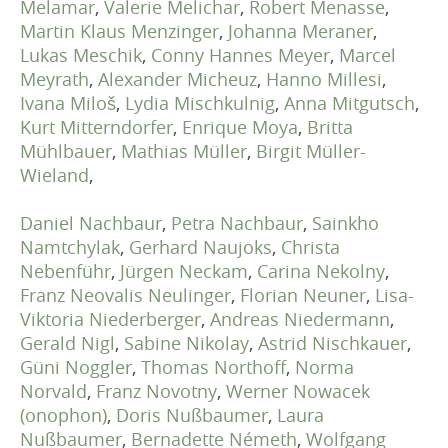
Melamar
,
Valerie Melichar
,
Robert Menasse
,
Martin Klaus Menzinger
,
Johanna Meraner
,
Lukas Meschik
,
Conny Hannes Meyer
,
Marcel
Meyrath
,
Alexander Micheuz
,
Hanno Millesi
,
Ivana Miloš
,
Lydia Mischkulnig
,
Anna Mitgutsch
,
Kurt Mitterndorfer
,
Enrique Moya
,
Britta
Mühlbauer
,
Mathias Müller
,
Birgit Müller-
Wieland
,
Daniel Nachbaur
,
Petra Nachbaur
,
Sainkho
Namtchylak
,
Gerhard Naujoks
,
Christa
Nebenführ
,
Jürgen Neckam
,
Carina Nekolny
,
Franz Neovalis Neulinger
,
Florian Neuner
,
Lisa-
Viktoria Niederberger
,
Andreas Niedermann
,
Gerald Nigl
,
Sabine Nikolay
,
Astrid Nischkauer
,
Güni Noggler
,
Thomas Northoff
,
Norma
Norvald
,
Franz Novotny
,
Werner Nowacek
(onophon)
,
Doris Nußbaumer
,
Laura
Nußbaumer
,
Bernadette Németh
,
Wolfgang