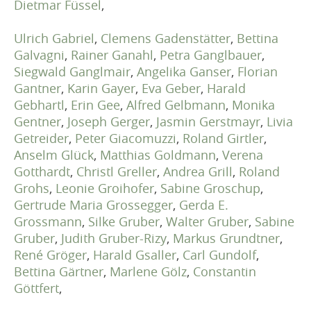
Dietmar Füssel
,
Ulrich Gabriel
,
Clemens Gadenstätter
,
Bettina
Galvagni
,
Rainer Ganahl
,
Petra Ganglbauer
,
Siegwald Ganglmair
,
Angelika Ganser
,
Florian
Gantner
,
Karin Gayer
,
Eva Geber
,
Harald
Gebhartl
,
Erin Gee
,
Alfred Gelbmann
,
Monika
Gentner
,
Joseph Gerger
,
Jasmin Gerstmayr
,
Livia
Getreider
,
Peter Giacomuzzi
,
Roland Girtler
,
Anselm Glück
,
Matthias Goldmann
,
Verena
Gotthardt
,
Christl Greller
,
Andrea Grill
,
Roland
Grohs
,
Leonie Groihofer
,
Sabine Groschup
,
Gertrude Maria Grossegger
,
Gerda E.
Grossmann
,
Silke Gruber
,
Walter Gruber
,
Sabine
Gruber
,
Judith Gruber-Rizy
,
Markus Grundtner
,
René Gröger
,
Harald Gsaller
,
Carl Gundolf
,
Bettina Gärtner
,
Marlene Gölz
,
Constantin
Göttfert
,