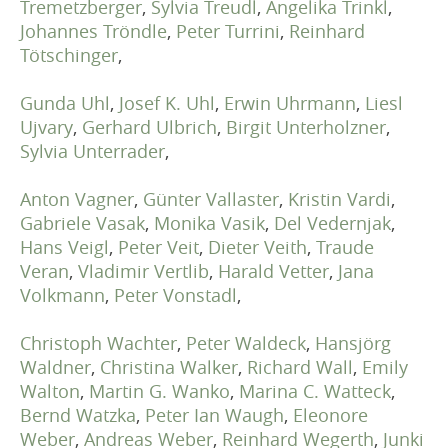
Tremetzberger
,
Sylvia Treudl
,
Angelika Trinkl
,
Johannes Tröndle
,
Peter Turrini
,
Reinhard
Tötschinger
,
Gunda Uhl
,
Josef K. Uhl
,
Erwin Uhrmann
,
Liesl
Ujvary
,
Gerhard Ulbrich
,
Birgit Unterholzner
,
Sylvia Unterrader
,
Anton Vagner
,
Günter Vallaster
,
Kristin Vardi
,
Gabriele Vasak
,
Monika Vasik
,
Del Vedernjak
,
Hans Veigl
,
Peter Veit
,
Dieter Veith
,
Traude
Veran
,
Vladimir Vertlib
,
Harald Vetter
,
Jana
Volkmann
,
Peter Vonstadl
,
Christoph Wachter
,
Peter Waldeck
,
Hansjörg
Waldner
,
Christina Walker
,
Richard Wall
,
Emily
Walton
,
Martin G. Wanko
,
Marina C. Watteck
,
Bernd Watzka
,
Peter Ian Waugh
,
Eleonore
Weber
,
Andreas Weber
,
Reinhard Wegerth
,
Junki