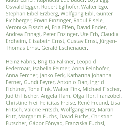
Oswald Egger
,
Robert Eglhofer
,
Walter Ego
,
Stephan Eibel Erzberg
,
Wolfgang Eibl
,
Günter
Eichberger
,
Erwin Einzinger
,
Raoul Eisele
,
Veronika Eisschiel
,
Fria Elfen
,
David Ender
,
Andrea Ennagi
,
Peter Enzinger
,
Ute Erb
,
Claudia
Erdheim
,
Elisabeth Ernst
,
Gustav Ernst
,
Jürgen-
Thomas Ernst
,
Gerald Eschenauer
,
Heinz Fabris
,
Brigitta Falkner
,
Leopold
Federmair
,
Isabella Feimer
,
Anna Felnhofer
,
Anna Fercher
,
Janko Ferk
,
Katharina Johanna
Ferner
,
Gundi Feyrer
,
Antonio Fian
,
Ingrid
Fichtner
,
Tone Fink
,
Walter Fink
,
Michael Fischer
,
Judith Fischer
,
Angela Flam
,
Olga Flor
,
Franzobel
,
Christine Frei
,
Felicitas Freise
,
René Freund
,
Lisa
Fritsch
,
Valerie Fritsch
,
Wolfgang Fritz
,
Martin
Fritz
,
Margarita Fuchs
,
David Fuchs
,
Christian
Futscher
,
Gábor Fónyad
,
Franziska Füchsl
,