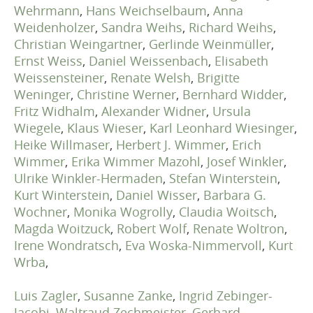
Wehrmann
,
Hans Weichselbaum
,
Anna
Weidenholzer
,
Sandra Weihs
,
Richard Weihs
,
Christian Weingartner
,
Gerlinde Weinmüller
,
Ernst Weiss
,
Daniel Weissenbach
,
Elisabeth
Weissensteiner
,
Renate Welsh
,
Brigitte
Weninger
,
Christine Werner
,
Bernhard Widder
,
Fritz Widhalm
,
Alexander Widner
,
Ursula
Wiegele
,
Klaus Wieser
,
Karl Leonhard Wiesinger
,
Heike Willmaser
,
Herbert J. Wimmer
,
Erich
Wimmer
,
Erika Wimmer Mazohl
,
Josef Winkler
,
Ulrike Winkler-Hermaden
,
Stefan Winterstein
,
Kurt Winterstein
,
Daniel Wisser
,
Barbara G.
Wochner
,
Monika Wogrolly
,
Claudia Woitsch
,
Magda Woitzuck
,
Robert Wolf
,
Renate Woltron
,
Irene Wondratsch
,
Eva Woska-Nimmervoll
,
Kurt
Wrba
,
Luis Zagler
,
Susanne Zanke
,
Ingrid Zebinger-
Jacobi
,
Waltraud Zechmeister
,
Gerhard