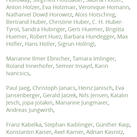
Anton Holzer
,
Eva Holzmair
,
Veronique Homann
,
Nathaniel Dowd Horowitz
,
Alois Hotschnig
,
Bertrand Huber
,
Christine Huber
,
C. H. Huber-
Tyrol
,
Sandra Hubinger
,
Gerti Huemer
,
Brigitta
Huemer
,
Robert Huez
,
Barbara Hundegger
,
Max
Höfler
,
Hans Höller
,
Sigrun Höllrigl
,
Marianne Ilmer Ebnicher
,
Tamara Imlinger
,
Roland Innerhofer
,
Semier Insayif
,
Karin
Ivancsics
,
Paul Jaeg
,
Christoph Janacs
,
Heinz Janisch
,
Eva
Jansenberger
,
Gerald Jatzek
,
Nils Jensen
,
Katalin
Jesch
,
jopa jotakin
,
Marianne Jungmaier
,
Andreas Jungwirth
,
Franz Kabelka
,
Stephan Kaiblinger
,
Günther Kaip
,
Konstantin Kaiser
,
Axel Karner
,
Adrian Kasnitz
,