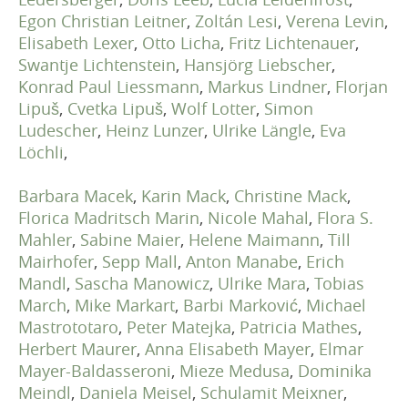
Egon Christian Leitner
,
Zoltán Lesi
,
Verena Levin
,
Elisabeth Lexer
,
Otto Licha
,
Fritz Lichtenauer
,
Swantje Lichtenstein
,
Hansjörg Liebscher
,
Konrad Paul Liessmann
,
Markus Lindner
,
Florjan
Lipuš
,
Cvetka Lipuš
,
Wolf Lotter
,
Simon
Ludescher
,
Heinz Lunzer
,
Ulrike Längle
,
Eva
Löchli
,
Barbara Macek
,
Karin Mack
,
Christine Mack
,
Florica Madritsch Marin
,
Nicole Mahal
,
Flora S.
Mahler
,
Sabine Maier
,
Helene Maimann
,
Till
Mairhofer
,
Sepp Mall
,
Anton Manabe
,
Erich
Mandl
,
Sascha Manowicz
,
Ulrike Mara
,
Tobias
March
,
Mike Markart
,
Barbi Marković
,
Michael
Mastrototaro
,
Peter Matejka
,
Patricia Mathes
,
Herbert Maurer
,
Anna Elisabeth Mayer
,
Elmar
Mayer-Baldasseroni
,
Mieze Medusa
,
Dominika
Meindl
,
Daniela Meisel
,
Schulamit Meixner
,