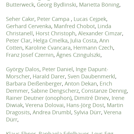
Butterweck
,
Georg Bydlinski
,
Marietta Böning
,
Seher Cakır
,
Peter Campa
,
Lucas Cejpek
,
Gerhard Cervenka
,
Manfred Chobot
,
Linda
Christanell
,
Horst Christoph
,
Alexander Cimzar
,
Peter Clar
,
Helga Cmelka
,
Julia Costa
,
Ann
Cotten
,
Karoline Cvancara
,
Hermann Czech
,
Franz Josef Czernin
,
Ágnes Czingulszki
,
György Dalos
,
Peter Daniel
,
Inge Dapunt-
Morscher
,
Harald Darer
,
Sven Daubenmerkl
,
Barbara Deißenberger
,
Anton Dekan
,
Erich
Demmer
,
Sabine Dengscherz
,
Constanze Dennig
,
Rainer Deutner (onophon)
,
Dimitré Dinev
,
Irene
Diwiak
,
Verena Dolovai
,
Hans-Jörg Dost
,
Martin
Dragosits
,
Andrea Drumbl
,
Sylvia Dürr
,
Verena
Dürr
,
Klaus Ebner
,
Raphaela Edelbauer
,
Loys Egg
,