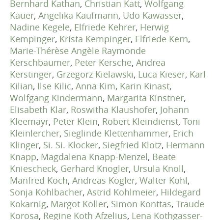
Bernhard Kathan
,
Christian Katt
,
Wolfgang
Kauer
,
Angelika Kaufmann
,
Udo Kawasser
,
Nadine Kegele
,
Elfriede Kehrer
,
Herwig
Kempinger
,
Krista Kempinger
,
Elfriede Kern
,
Marie-Thérèse Angèle Raymonde
Kerschbaumer
,
Peter Kersche
,
Andrea
Kerstinger
,
Grzegorz Kielawski
,
Luca Kieser
,
Karl
Kilian
,
Ilse Kilic
,
Anna Kim
,
Karin Kinast
,
Wolfgang Kindermann
,
Margarita Kinstner
,
Elisabeth Klar
,
Roswitha Klaushofer
,
Johann
Kleemayr
,
Peter Klein
,
Robert Kleindienst
,
Toni
Kleinlercher
,
Sieglinde Klettenhammer
,
Erich
Klinger
,
Si. Si. Klocker
,
Siegfried Klotz
,
Hermann
Knapp
,
Magdalena Knapp-Menzel
,
Beate
Kniescheck
,
Gerhard Knogler
,
Ursula Knoll
,
Manfred Koch
,
Andreas Kogler
,
Walter Kohl
,
Sonja Kohlbacher
,
Astrid Kohlmeier
,
Hildegard
Kokarnig
,
Margot Koller
,
Simon Konttas
,
Traude
Korosa
,
Regine Koth Afzelius
,
Lena Kothgasser-