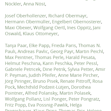
Nöckler
,
Anna Nöst
,
Josef Oberhollenzer
,
Richard Obermayr
,
Hermann Obermüller
,
Engelbert Obernosterer
,
Maxi Obexer
,
Wolfgang Oertl
,
Ines Oppitz
,
Jani
Oswald
,
Klaus Ottomeyer
,
Tanja Paar
,
Elke Papp
,
Frieda Paris
,
Thomas N.
Pauli
,
Andreas Pavlic
,
Georg Payr
,
Martin Peichl
,
Max Peintner
,
Thomas Perle
,
Harald Pesata
,
Helmut Peschina
,
Karin Peschka
,
Peter Pessl
,
Gabriele Petricek
,
Dine Petrik
,
Sylvia Petter
,
Amir
P. Peyman
,
Judith Pfeifer
,
Anne Marie Pircher
,
Jörg Piringer
,
Bruno Pisek
,
Renate Pittroff
,
Rosa
Pock
,
Mechthild Podzeit-Lütjen
,
Dorothea
Pointner
,
Alfred Polansky
,
Martin Polasek
,
Wolfgang Pollanz
,
Lisl Ponger
,
Peter Pongratz
,
Fritz Popp
,
Eva Possnig-Pawlik
,
Helga
Pregesbauer
,
Klaus Prinz
,
Thomas Prix
,
Helene