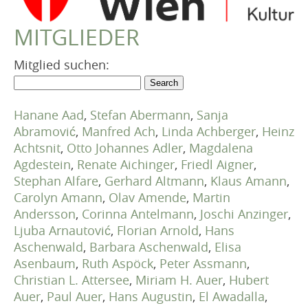
VEREIN
MITGLIEDER
Robert Musil Gedenkraum
TERMINARCHIV
Mitglied suchen:
TEXTE
IN MEMORIAM
Hanane Aad
,
Stefan Abermann
,
Sanja
Abramović
,
Manfred Ach
,
Linda Achberger
,
Heinz
Achtsnit
,
Otto Johannes Adler
,
Magdalena
Agdestein
,
Renate Aichinger
,
Friedl Aigner
,
Stephan Alfare
,
Gerhard Altmann
,
Klaus Amann
,
Carolyn Amann
,
Olav Amende
,
Martin
Andersson
,
Corinna Antelmann
,
Joschi Anzinger
,
Ljuba Arnautović
,
Florian Arnold
,
Hans
Aschenwald
,
Barbara Aschenwald
,
Elisa
Asenbaum
,
Ruth Aspöck
,
Peter Assmann
,
Christian L. Attersee
,
Miriam H. Auer
,
Hubert
Auer
,
Paul Auer
,
Hans Augustin
,
El Awadalla
,