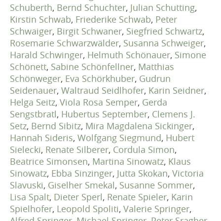
Schuberth
,
Bernd Schuchter
,
Julian Schutting
,
Kirstin Schwab
,
Friederike Schwab
,
Peter
Schwaiger
,
Birgit Schwaner
,
Siegfried Schwartz
,
Rosemarie Schwarzwälder
,
Susanna Schweiger
,
Harald Schwinger
,
Helmuth Schönauer
,
Simone
Schönett
,
Sabine Schönfellner
,
Matthias
Schönweger
,
Eva Schörkhuber
,
Gudrun
Seidenauer
,
Waltraud Seidlhofer
,
Karin Seidner
,
Helga Seitz
,
Viola Rosa Semper
,
Gerda
Sengstbratl
,
Hubertus September
,
Clemens J.
Setz
,
Bernd Sibitz
,
Mira Magdalena Sickinger
,
Hannah Sideris
,
Wolfgang Siegmund
,
Hubert
Sielecki
,
Renate Silberer
,
Cordula Simon
,
Beatrice Simonsen
,
Martina Sinowatz
,
Klaus
Sinowatz
,
Ebba Sinzinger
,
Jutta Skokan
,
Victoria
Slavuski
,
Giselher Smekal
,
Susanne Sommer
,
Lisa Spalt
,
Dieter Sperl
,
Renate Spieler
,
Karin
Spielhofer
,
Leopold Spoliti
,
Valerie Springer
,
Alfred Springer
,
Michael Springer
,
Peter Sragher
,