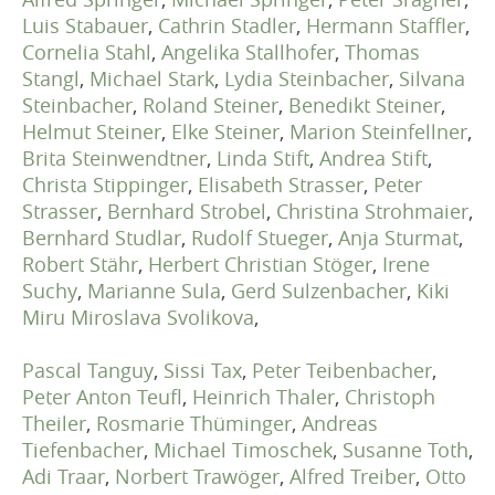
Luis Stabauer
,
Cathrin Stadler
,
Hermann Staffler
,
Cornelia Stahl
,
Angelika Stallhofer
,
Thomas
Stangl
,
Michael Stark
,
Lydia Steinbacher
,
Silvana
Steinbacher
,
Roland Steiner
,
Benedikt Steiner
,
Helmut Steiner
,
Elke Steiner
,
Marion Steinfellner
,
Brita Steinwendtner
,
Linda Stift
,
Andrea Stift
,
Christa Stippinger
,
Elisabeth Strasser
,
Peter
Strasser
,
Bernhard Strobel
,
Christina Strohmaier
,
Bernhard Studlar
,
Rudolf Stueger
,
Anja Sturmat
,
Robert Stähr
,
Herbert Christian Stöger
,
Irene
Suchy
,
Marianne Sula
,
Gerd Sulzenbacher
,
Kiki
Miru Miroslava Svolikova
,
Pascal Tanguy
,
Sissi Tax
,
Peter Teibenbacher
,
Peter Anton Teufl
,
Heinrich Thaler
,
Christoph
Theiler
,
Rosmarie Thüminger
,
Andreas
Tiefenbacher
,
Michael Timoschek
,
Susanne Toth
,
Adi Traar
,
Norbert Trawöger
,
Alfred Treiber
,
Otto