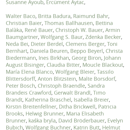
Susanne Ayoub
,
Ercüment Aytac
,
Walter Baco
,
Britta Badura
,
Raimund Bahr
,
Christian Baier
,
Thomas Ballhausen
,
Bettina
Balàka
,
René Bauer
,
Christoph W. Bauer
,
Armin
Baumgartner
,
Wolfgang S. Baur
,
Zdenka Becker
,
Neda Bei
,
Dieter Berdel
,
Clemens Berger
,
Toni
Bernhart
,
Daniela Beuren
,
Beppo Beyerl
,
Christa
Biedermann
,
Ines Birkhan
,
Georg Biron
,
Johann
August Bisinger
,
Claudia Bitter
,
Moucle Blackout
,
María Elena Blanco
,
Wolfgang Bleier
,
Tassilo
Blittersdorff
,
Anton Blitzstein
,
Malte Borsdorf
,
Peter Bosch
,
Christoph Braendle
,
Sandra
Brandeis Crawford
,
Gerwalt Brandl
,
Timo
Brandt
,
Katherina Braschel
,
Isabella Breier
,
Kirstin Breitenfellner
,
Ditha Brickwell
,
Patricia
Brooks
,
Helwig Brunner
,
Maria Elisabeth
Brunner
,
kaśka bryla
,
David Bröderbauer
,
Evelyn
Bubich
,
Wolfgang Buchner
,
Katrin Butt
,
Helmut