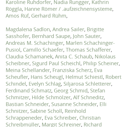
Karoline Ruhdorfer
,
Nadia Rungger
,
Kathrin
Röggla
,
Hanne Römer / .aufzeichnensysteme
,
Amos Rüf
,
Gerhard Rühm
,
Magdalena Sadlon
,
Andrea Sailer
,
Brigitte
Sasshofer
,
Bernhard Saupe
,
John Sauter
,
Andreas M. Schachinger
,
Marlen Schachinger-
Pusiol
,
Camillo Schaefer
,
Thomas Schafferer
,
Claudia Schamanek
,
Anita C. Schaub
,
Nikolaus
Scheibner
,
Sigurd Paul Scheichl
,
Philip Scheiner
,
Meina Schellander
,
Franziska Scherz
,
Eva
Scheufler
,
Hans Scheugl
,
Helmut Schiestl
,
Robert
Schindel
,
Evelyn Schlag
,
Siljarosa Schletterer
,
Ferdinand Schmatz
,
Georg Schmid
,
Stefan
Schmitzer
,
Hilde Schmölzer
,
Alf Schneditz
,
Bastian Schneider
,
Susanne Schneider
,
Elli
Schnitzer
,
Sabine Scholl
,
Reinhold
Schrappeneder
,
Eva Schreiber
,
Christian
Schreibmüller
,
Margit Schreiner
,
Richard