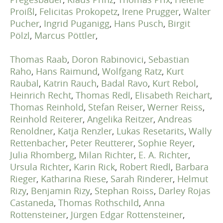
Proißl
,
Felicitas Prokopetz
,
Irene Prugger
,
Walter
Pucher
,
Ingrid Puganigg
,
Hans Pusch
,
Birgit
Pölzl
,
Marcus Pöttler
,
Thomas Raab
,
Doron Rabinovici
,
Sebastian
Raho
,
Hans Raimund
,
Wolfgang Ratz
,
Kurt
Raubal
,
Katrin Rauch
,
Badal Ravo
,
Kurt Rebol
,
Heinrich Recht
,
Thomas Redl
,
Elisabeth Reichart
,
Thomas Reinhold
,
Stefan Reiser
,
Werner Reiss
,
Reinhold Reiterer
,
Angelika Reitzer
,
Andreas
Renoldner
,
Katja Renzler
,
Lukas Resetarits
,
Wally
Rettenbacher
,
Peter Reutterer
,
Sophie Reyer
,
Julia Rhomberg
,
Milan Richter
,
E. A. Richter
,
Ursula Richter
,
Karin Rick
,
Robert Riedl
,
Barbara
Rieger
,
Katharina Riese
,
Sarah Rinderer
,
Helmut
Rizy
,
Benjamin Rizy
,
Stephan Roiss
,
Darley Rojas
Castaneda
,
Thomas Rothschild
,
Anna
Rottensteiner
,
Jürgen Edgar Rottensteiner
,