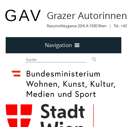
Grazer Autorinne
Rasumofskygasse 20/6 A-1030 Wien | Tel.: +43
Navigation
Home
50 JAHRE GAV
MITTEILUNGEN
MITTEILUNGEN Archiv
TERMINE
TERMINE sortiert
LYRIK IM MÄRZ
MITGLIEDER