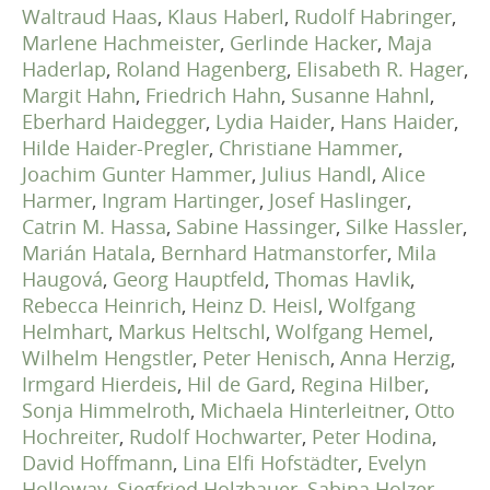
Waltraud Haas
,
Klaus Haberl
,
Rudolf Habringer
,
Marlene Hachmeister
,
Gerlinde Hacker
,
Maja
Haderlap
,
Roland Hagenberg
,
Elisabeth R. Hager
,
Margit Hahn
,
Friedrich Hahn
,
Susanne Hahnl
,
Eberhard Haidegger
,
Lydia Haider
,
Hans Haider
,
Hilde Haider-Pregler
,
Christiane Hammer
,
Joachim Gunter Hammer
,
Julius Handl
,
Alice
Harmer
,
Ingram Hartinger
,
Josef Haslinger
,
Catrin M. Hassa
,
Sabine Hassinger
,
Silke Hassler
,
Marián Hatala
,
Bernhard Hatmanstorfer
,
Mila
Haugová
,
Georg Hauptfeld
,
Thomas Havlik
,
Rebecca Heinrich
,
Heinz D. Heisl
,
Wolfgang
Helmhart
,
Markus Heltschl
,
Wolfgang Hemel
,
Wilhelm Hengstler
,
Peter Henisch
,
Anna Herzig
,
Irmgard Hierdeis
,
Hil de Gard
,
Regina Hilber
,
Sonja Himmelroth
,
Michaela Hinterleitner
,
Otto
Hochreiter
,
Rudolf Hochwarter
,
Peter Hodina
,
David Hoffmann
,
Lina Elfi Hofstädter
,
Evelyn
Holloway
,
Siegfried Holzbauer
,
Sabina Holzer
,