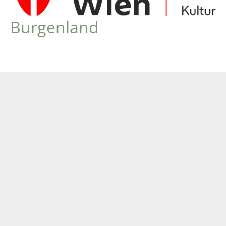
Niederösterreich
Burgenland
Oberösterreich
Steiermark
Kärnten/Koroška
Salzburg
Tirol
Burgenland
Vorarlberg
International
LYRIK IM MÄRZ
MITGLIEDER
VEREIN
Robert Musil Gedenkraum