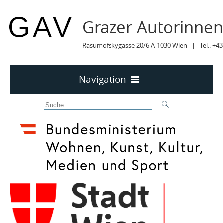
Grazer Autorinne
Rasumofskygasse 20/6 A-1030 Wien | Tel.: +43
Navigation
Home
50 JAHRE GAV
MITTEILUNGEN
MITTEILUNGEN Archiv
TERMINE
TERMINE sortiert
On Air / Online
Wien