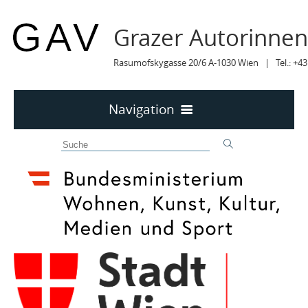
Grazer Autorinne
Rasumofskygasse 20/6 A-1030 Wien | Tel.: +43
Navigation
Home
50 JAHRE GAV
MITTEILUNGEN
MITTEILUNGEN Archiv
TERMINE
TERMINE sortiert
LYRIK IM MÄRZ
MITGLIEDER