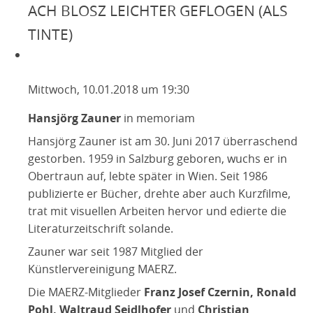
2016
ACH BLOSZ LEICHTER GEFLOGEN (ALS
2015
TINTE)
2014
2013
Mittwoch, 10.01.2018 um 19:30
2012
2011
Hansjörg Zauner
in memoriam
2010
Hansjörg Zauner ist am 30. Juni 2017 überraschend
gestorben. 1959 in Salzburg geboren, wuchs er in
2009
Obertraun auf, lebte später in Wien. Seit 1986
TEXTE
publizierte er Bücher, drehte aber auch Kurzfilme,
IN MEMORIAM
trat mit visuellen Arbeiten hervor und edierte die
Literaturzeitschrift solande.
Zauner war seit 1987 Mitglied der
Künstlervereinigung MAERZ.
Die MAERZ-Mitglieder
Franz Josef Czernin, Ronald
Pohl, Waltraud Seidlhofer
und
Christian