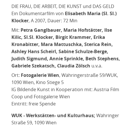
DIE FRAU, DIE ARBEIT, DIE KUNST und DAS GELD
Ein Dokumentarfilm von
Elisabeth Maria (SI. SI.)
Klocker
, A 2007, Dauer: 72 Min
Mit:
Petra Ganglbauer, Maria Hofstätter, Ilse
Kilic, SI.SI. Klocker, Birgit Krammer, Erika
Kronabitter, Mara Mattuschka, Sterica Rein,
Ashley Hans Scheirl, Sabine Schulze-Berge,
Judith Sigmund, Annie Sprinkle, Beth Stephens,
Gabriele Szekatsch, Claudia Zölsch
u.v.a.
Ort:
Fotogalerie Wien
, Währingerstraße 59/WUK,
1090 Wien, Kino Stiege 5
IG Bildende Kunst in Kooperation mit: Austria Film
Coop und Fotogalerie Wien
Eintritt: freie Spende
WUK - Werkstätten- und Kulturhaus;
Währinger
Straße 59, 1090 Wien