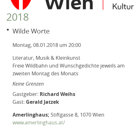
VEREIN
2018
Robert Musil Gedenkraum
TERMINARCHIV
Wilde Worte
Dieses Jahr
Montag, 08.01.2018 um 20:00
2025
Literatur, Musik & Kleinkunst
2024
Freie Wildbahn und Wunschgedichte jeweils am
2023
zweiten Montag des Monats
2022
Keine Grenzen
2021
Gastgeber:
Richard Weihs
2020
Gast:
Gerald Jatzek
2019
Amerlinghaus;
Stiftgasse 8, 1070 Wien
2018
www.amerlinghaus.at/
2017