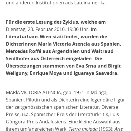
und anderen Institutionen aus Lateinamerika.
Für die erste Lesung des Zyklus, welche am
Dienstag, 23. Februar 2010, 19:30 Uhr.
im
Literaturhaus Wien stattfindet, wurden die
Dichterinnen
María Victoria Atencia
aus Spanien,
Mercedes Roffé
aus Argentinien und
Waltraud
Seidlhofer
aus Österreich eingeladen. Die
Übersetzungen stammen von
Eva Srna
und
Birgit
Weilguny
,
Enrique Moya
und
Iguaraya Saavedra
.
MARÍA VICTORIA ATENCIA, geb. 1931 in Málaga,
Spanien. Pilotin und als Dichterin eine legendäre Figur
der zeitgenössischen spanischen Literatur. Diverse
Preise, u.a. Spanischer Preis der Literaturkritik, Luis
Góngora-Preis Andalusiens.
Eine kleine Auswahl aus
ihrem umfangreichen Werk:
Tierra mojada
(1953);
Arte