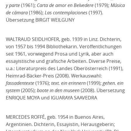
y parte
(1961);
Carta de amor en Belvedere
(1979);
Música
de cámara
(1986);
Las contemplaciones
(1997).
Übersetzung BIRGIT WEILGUNY
WALTRAUD SEIDLHOFER, geb. 1939 in Linz. Dichterin,
von 1957 bis 1994 Bibliothekarin. Veröffentlichungen
seit 1961, vorwiegend Prosa und Lyrik, aber auch
essayistische und grafische Arbeiten. Diverse Preise,
u.a.: Literaturpreis des Landes Oberösterreich (1991),
Heimrad-Bäcker-Preis (2008). Werkauswahl:
fassadentexte
(1976);
text. ein erinnern
(1999);
gehen. ein
system
(2005);
boote in den museen
(2008). Übersetzung
ENRIQUE MOYA und IGUARAYA SAAVEDRA
MERCEDES ROFFÉ, geb. 1954 in Buenos Aires,
Argentinien. Dichterin, Essayistin, Herausgeberin;