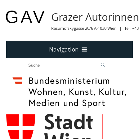
Grazer Autorinne
Rasumofskygasse 20/6 A-1030 Wien | Tel.: +43
Navigation
Home
50 JAHRE GAV
MITTEILUNGEN
MITTEILUNGEN Archiv
TERMINE
TERMINE sortiert
LYRIK IM MÄRZ
MITGLIEDER