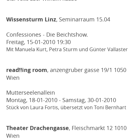
2016
2015
Wissensturm Linz
, Seminarraum 15.04
2014
2013
Confessiones - Die Beichtshow.
Freitag, 15-01-2010
19:30
2012
Mit Manuela Kurt, Petra Sturm und Günter Vallaster
2011
2010
read!!ing room
, anzengruber gasse 19/1 1050
2009
Wien
TEXTE
Mutterseelenallein
IN MEMORIAM
Montag, 18-01-2010 - Samstag, 30-01-2010
Stück von Laura Fortis, übersetzt von Toni Bernhart
Theater Drachengasse
, Fleischmarkt 12 1010
Wien