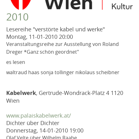
VEREIN
2010
Robert Musil Gedenkraum
TERMINARCHIV
Lesereihe "verstörte kabel und werke"
Montag, 11-01-2010
20:00
Dieses Jahr
Veranstaltungsreihe zur Ausstellung von Roland
2025
Dreger *Ganz schön geordnet"
2024
es lesen
2023
waltraud haas sonja tollinger nikolaus scheibner
2022
2021
Kabelwerk
, Gertrude-Wondrack-Platz 4 1120
2020
Wien
2019
www.palaiskabelwerk.at/
2018
Dichter über Dichter
2017
Donnerstag, 14-01-2010
19:00
Olaf Velte über Wilhelm Raabe