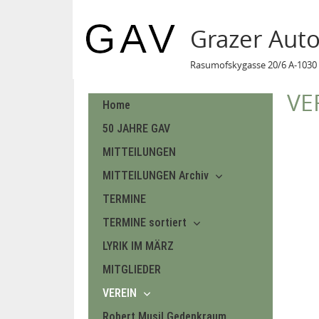
Grazer Aut
Rasumofskygasse 20/6 A-1030 
VE
Home
50 JAHRE GAV
MITTEILUNGEN
MITTEILUNGEN Archiv
TERMINE
TERMINE sortiert
LYRIK IM MÄRZ
MITGLIEDER
VEREIN
Robert Musil Gedenkraum