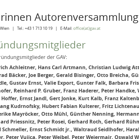
orinnen Autorenversammlung
Wien | Tel.: +43 1 713 10 19 | E-Mail:
office(at)gav.at
ündungsmitglieder
ründungsmitglieder der GAV:
rich Achleitner, Hans Carl Artmann, Christian Ludwig At
ad Bäcker, Joe Berger, Gerald Bisinger, Otto Breicha, G
dle, Gustav Ernst, Valie Export, Gunter Falk, Barbara Fris
ofer, Reinhard P. Gruber, Franz Haderer, Peter Handke, 
 Hoffer, Ernst Jandl, Gert Jonke, Kurt Kalb, Franz Kaltenb
ang Kudrnofsky, Hubert Fabian Kulterer, Fritz Lichtenau
erike Mayröcker, Otto Mühl, Günther Nenning, Hermann 
ard Priessnitz, Peter Rosei, Gerhard Roth, Gerhard Rüh
d Schmeller, Ernst Schmidt jr., Waltraud Seidlhofer, Ha
er, Peter Vujica, Peter Weibel, Peter Weiermair, Oswald 