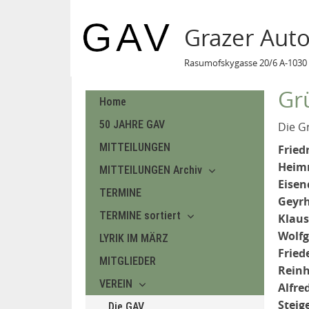
Grazer Aut
Rasumofskygasse 20/6 A-1030 
Gr
Home
50 JAHRE GAV
Die G
MITTEILUNGEN
Fried
Heimr
MITTEILUNGEN Archiv
Eisen
TERMINE
Geyrh
TERMINE sortiert
Klaus
Wolfg
LYRIK IM MÄRZ
Fried
MITGLIEDER
Reinh
VEREIN
Alfre
Steig
Die GAV