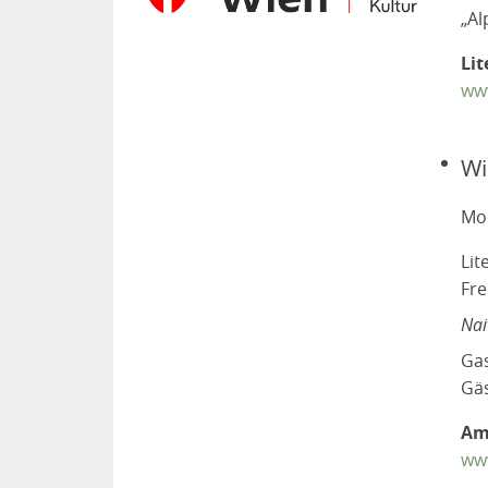
„Al
Lit
www
Wi
Mon
Lit
Fre
Nai
Ga
Gä
Am
ww