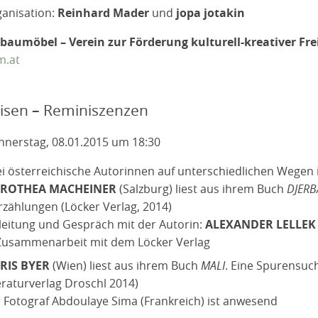
anisation:
Reinhard Mader
und
jopa jotakin
baumöbel – Verein zur Förderung kulturell-kreativer Fr
m.at
isen – Reminiszenzen
nerstag, 08.01.2015 um 18:30
i österreichische Autorinnen auf unterschiedlichen Wegen i
ROTHEA MACHEINER
(Salzburg) liest aus ihrem Buch
DJERB
rzählungen (Löcker Verlag, 2014)
leitung und Gespräch mit der Autorin:
ALEXANDER LELLE
Zusammenarbeit mit dem Löcker Verlag
RIS BYER
(Wien) liest aus ihrem Buch
MALI
. Eine Spurensuc
eraturverlag Droschl 2014)
 Fotograf Abdoulaye Sima (Frankreich) ist anwesend