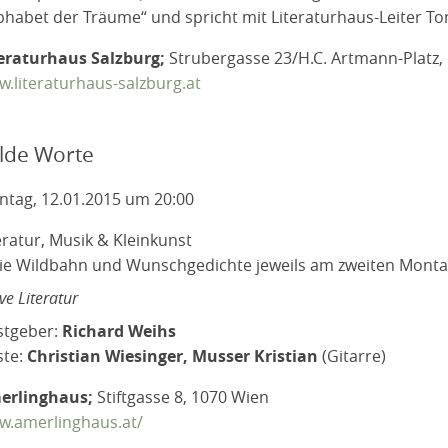
phabet der Träume“ und spricht mit Literaturhaus-Leiter T
eraturhaus Salzburg;
Strubergasse 23/H.C. Artmann-Platz,
.literaturhaus-salzburg.at
lde Worte
tag, 12.01.2015 um 20:00
eratur, Musik & Kleinkunst
ie Wildbahn und Wunschgedichte jeweils am zweiten Mont
ve Literatur
stgeber:
Richard Weihs
ste:
Christian Wiesinger, Musser Kristian
(Gitarre)
erlinghaus;
Stiftgasse 8, 1070 Wien
w.amerlinghaus.at/