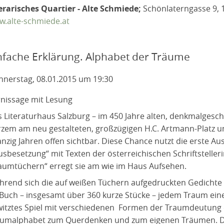
erarisches Quartier - Alte Schmiede;
Schönlaterngasse 9, 
.alte-schmiede.at
nfache Erklärung. Alphabet der Träume
nerstag, 08.01.2015 um 19:30
nissage mit Lesung
 Literaturhaus Salzburg – im 450 Jahre alten, denkmalgeschü
zem am neu gestalteten, großzügigen H.C. Artmann-Platz und
nzig Jahren offen sichtbar. Diese Chance nutzt die erste Aus
sbesetzung“ mit Texten der österreichischen Schriftsteller
aumtüchern“ erregt sie am wie im Haus Aufsehen.
rend sich die auf weißen Tüchern aufgedruckten Gedichte i
Buch – insgesamt über 360 kurze Stücke – jedem Traum eine
itztes Spiel mit verschiedenen Formen der Traumdeutung en
umalphabet zum Querdenken und zum eigenen Träumen. Die 