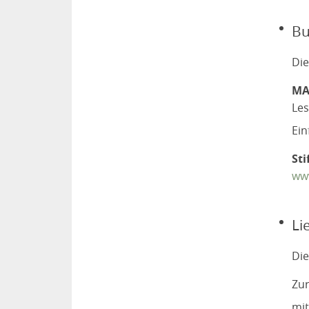
Bu
Die
MA
Les
Ei
Sti
www
Li
Die
Zu
mit