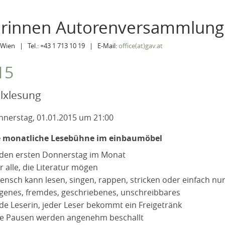
orinnen Autorenversammlung
Wien | Tel.: +43 1 713 10 19 | E-Mail:
office(at)gav.at
15
lxlesung
nerstag, 01.01.2015 um 21:00
e monatliche Lesebühne im einbaumöbel
eden ersten Donnerstag im Monat
ür alle, die Literatur mögen
ensch kann lesen, singen, rappen, stricken oder einfach nu
igenes, fremdes, geschriebenes, unschreibbares
ede Leserin, jeder Leser bekommt ein Freigetränk
ie Pausen werden angenehm beschallt