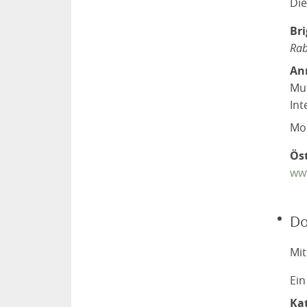
Die
Br
Rab
An
Mut
Int
Mod
Öst
www
Do
Mit
Ein
Ka