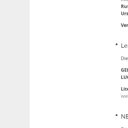
Rut
Ur
Ve
Le
Die
GE
LU
Lit
www
NE