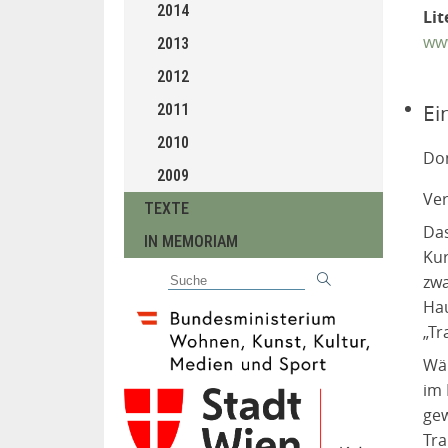
2014
Lit
www
2013
2012
Ei
2011
2010
Don
2009
Ver
TEXTE
Das
IN MEMORIAM
Kur
zwa
Hau
„Tr
Wäh
im 
gew
Tra