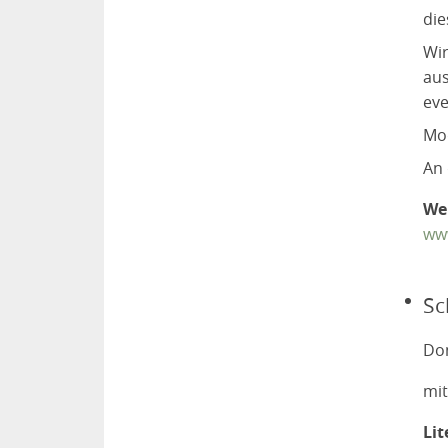
die
Wir
aus
eve
Mo
An 
We
ww
Sc
Don
mi
Lit