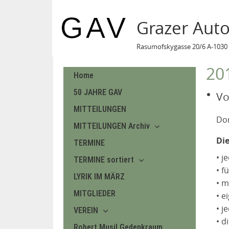
Grazer Aut
Rasumofskygasse 20/6 A-1030 
20
Home
50 JAHRE GAV
Vo
MITTEILUNGEN
Don
MITTEILUNGEN Archiv
Di
TERMINE
• j
TERMINE sortiert
• f
LYRIK IM MÄRZ
• m
MITGLIEDER
• e
• j
VEREIN
• d
Robert Musil Gedenkraum