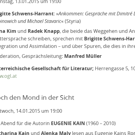
nstag, 13.01.2015 um 19:00
igitte Schwens-Harrant
: »
Ankommen: Gespräche mit Dimitré D
inowich und Michael Stavaric
« (Styria)
na Kim
und
Radek Knapp
, die beide das Weggehen und An
tersprache schreiben, sprechen mit
Brigitte Schwens-Ha
egration und Assimilation – und über Spuren, die dies in ihr
eration, Gesprächsleitung:
Manfred Müller
erreichische Gesellschaft für Literatur;
Herrengasse 5, 1
.ogl.at
ch den Mond in der Sicht
twoch, 14.01.2015 um 19:00
 Abend für die Autorin
EUGENIE KAIN
(1960 – 2010)
tharina Kain
und
Alenka Maly
lesen aus Eugenie Kains Ro