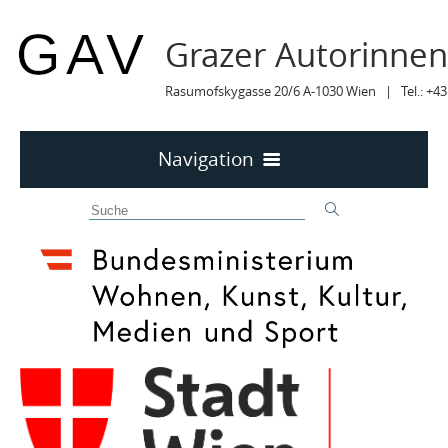
Grazer Autorinne
Rasumofskygasse 20/6 A-1030 Wien | Tel.: +43
Navigation
Home
50 JAHRE GAV
MITTEILUNGEN
MITTEILUNGEN Archiv
TERMINE
TERMINE sortiert
On Air / Online
Wien