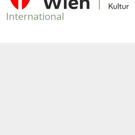
Niederösterreich
International
Oberösterreich
Steiermark
Kärnten/Koroška
Salzburg
Tirol
Burgenland
Vorarlberg
International
LYRIK IM MÄRZ
MITGLIEDER
VEREIN
Robert Musil Gedenkraum