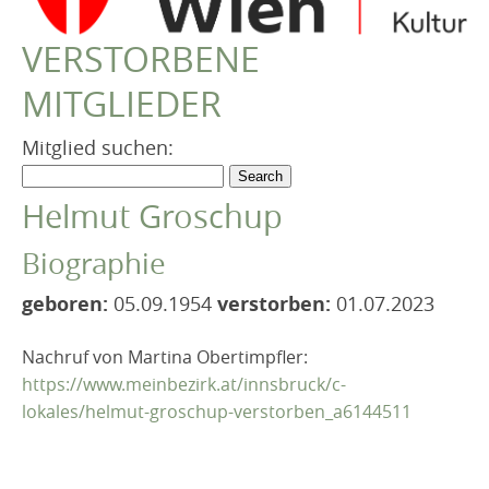
VEREIN
VERSTORBENE
Robert Musil Gedenkraum
MITGLIEDER
TERMINARCHIV
TEXTE
Mitglied suchen:
IN MEMORIAM
Helmut Groschup
Biographie
geboren:
05.09.1954
verstorben:
01.07.2023
Nachruf von Martina Obertimpfler:
https://www.meinbezirk.at/innsbruck/c-
lokales/helmut-groschup-verstorben_a6144511