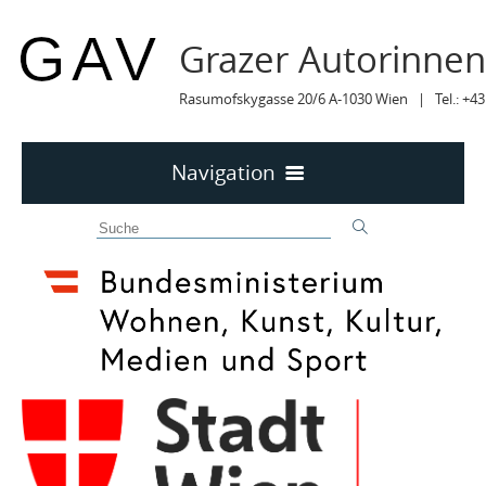
Grazer Autorinne
Rasumofskygasse 20/6 A-1030 Wien | Tel.: +43
Navigation
Home
50 JAHRE GAV
MITTEILUNGEN
MITTEILUNGEN Archiv
TERMINE
TERMINE sortiert
LYRIK IM MÄRZ
MITGLIEDER