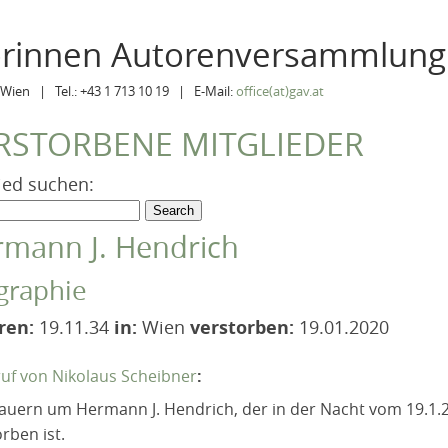
orinnen Autorenversammlung
Wien | Tel.: +43 1 713 10 19 | E-Mail:
office(at)gav.at
RSTORBENE MITGLIEDER
ied suchen:
mann J. Hendrich
graphie
ren:
19.11.34
in:
Wien
verstorben:
19.01.2020
uf von Nikolaus Scheibner
:
rauern um Hermann J. Hendrich, der in der Nacht vom 19.1
rben ist.