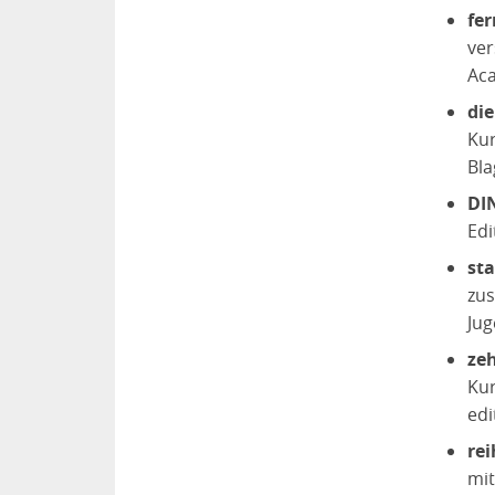
fe
ver
Aca
die
Ku
Bla
DIN
Edi
sta
zus
Jug
ze
Ku
edi
re
mit