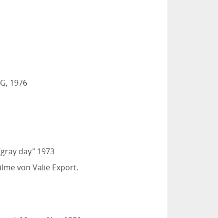
IG, 1976
"gray day" 1973
lme von Valie Export.