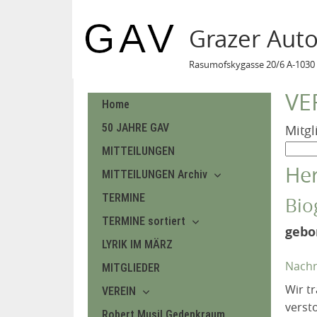
Grazer Aut
Rasumofskygasse 20/6 A-1030 
VE
Home
50 JAHRE GAV
Mitgl
MITTEILUNGEN
Her
MITTEILUNGEN Archiv
TERMINE
Bio
TERMINE sortiert
gebo
LYRIK IM MÄRZ
Nachr
MITGLIEDER
Wir t
VEREIN
versto
Robert Musil Gedenkraum