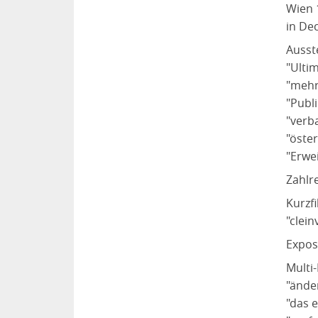
Wien 
in De
Ausst
"Ultim
"mehr
"Publ
"verb
"öste
"Erwe
Zahlr
Kurzf
"clein
Expos
Multi
"ände
"das 