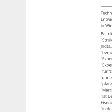
______
Techn
Entwi
in Wi
Beiträ
"Stru
Jhdts.
"beme
"Expe
"Expe
"fünfz
"ohne
"pfand
"Marc
"Ist 
Eisend
"in d