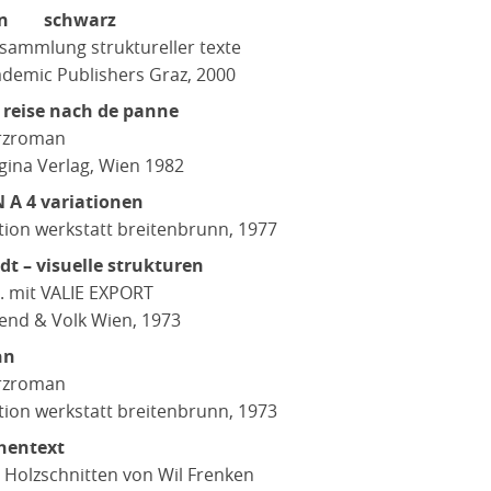
rn schwarz
sammlung struktureller texte
demic Publishers Graz, 2000
 reise nach de panne
rzroman
gina Verlag, Wien 1982
 A 4 variationen
tion werkstatt breitenbrunn, 1977
dt – visuelle strukturen
. mit VALIE EXPORT
end & Volk Wien, 1973
hn
rzroman
tion werkstatt breitenbrunn, 1973
ihentext
 Holzschnitten von Wil Frenken