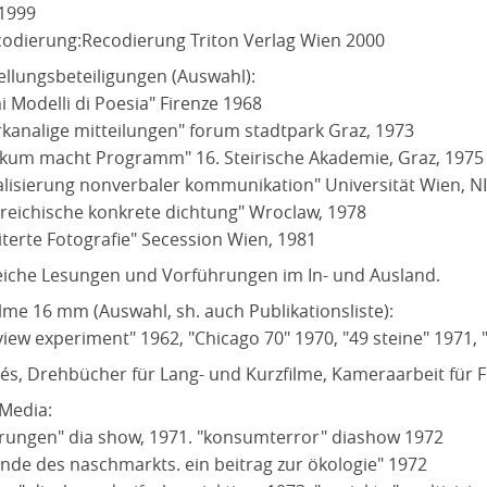
1999
codierung:Recodierung Triton Verlag Wien 2000
ellungsbeteiligungen (Auswahl):
i Modelli di Poesia" Firenze 1968
kanalige mitteilungen" forum stadtpark Graz, 1973
ikum macht Programm" 16. Steirische Akademie, Graz, 1975
alisierung nonverbaler kommunikation" Universität Wien, N
rreichische konkrete dichtung" Wroclaw, 1978
iterte Fotografie" Secession Wien, 1981
eiche Lesungen und Vorführungen im In- und Ausland.
ilme 16 mm (Auswahl, sh. auch Publikationsliste):
view experiment" 1962, "Chicago 70" 1970, "49 steine" 1971, 
és, Drehbücher für Lang- und Kurzfilme, Kameraarbeit für Fi
-Media:
rungen" dia show, 1971. "konsumterror" diashow 1972
ende des naschmarkts. ein beitrag zur ökologie" 1972