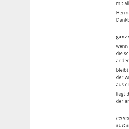
mit a
Herma
Dankb
ganz 
wenn 
die s
andere
bleibt
der wi
aus e
liegt 
der a
herma
aus: 