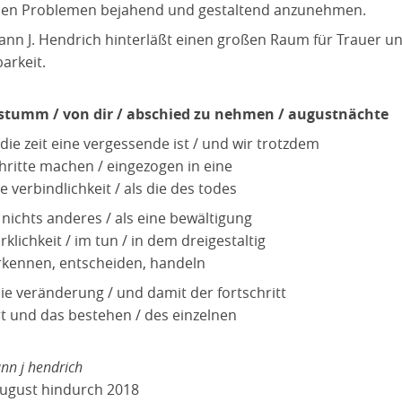
llen Problemen bejahend und gestaltend anzunehmen.
nn J. Hendrich hinterläßt einen großen Raum für Trauer u
arkeit.
stumm / von dir / abschied zu nehmen / augustnächte
die zeit eine vergessende ist / und wir trotzdem
chritte machen / eingezogen in eine
 verbindlichkeit / als die des todes
 nichts anderes / als eine bewältigung
rklichkeit / im tun / in dem dreigestaltig
rkennen, entscheiden, handeln
die veränderung / und damit der fortschritt
rt und das bestehen / des einzelnen
nn j hendrich
august hindurch 2018