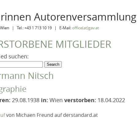
orinnen Autorenversammlung
Wien | Tel.: +43 1 713 10 19 | E-Mail:
office(at)gav.at
RSTORBENE MITGLIEDER
ied suchen:
rmann Nitsch
graphie
ren:
29.08.1938
in:
Wien
verstorben:
18.04.2022
uf
von Michaen Freund auf derstandard.at