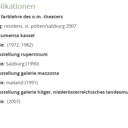
likationen
 farblehre des o.m. theaters
g:
residenz, st. pölten/salzburg 2007
cumenta kassel
ie:
(1972, 1982)
sstellung rupertinum
ie:
Salzburg (1990)
stellung galerie mazzotta
ie:
mailand (1991)
stellung galerie hilger, niederösterreichisches landes
ie:
(2007)