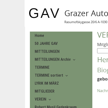
Grazer Aut
Rasumofskygasse 20/6 A-1030 
VE
Home
50 JAHRE GAV
Mitgl
MITTEILUNGEN
He
MITTEILUNGEN Archiv
TERMINE
Bio
TERMINE sortiert
gebo
LYRIK IM MÄRZ
Nachr
MITGLIEDER
VEREIN
Robert Musil Gedenkraum