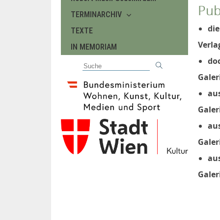
Pub
TERMINARCHIV
die
TEXTE
Verla
IN MEMORIAM
do
Galer
au
Galer
aus
Galer
aus
Galer