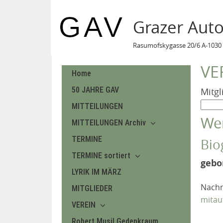
Grazer Aut
Rasumofskygasse 20/6 A-1030 
VE
Home
50 JAHRE GAV
Mitgl
MITTEILUNGEN
We
MITTEILUNGEN Archiv
TERMINE
Bio
TERMINE sortiert
gebo
LYRIK IM MÄRZ
Nachr
MITGLIEDER
mitau
VEREIN
Robert Musil Gedenkraum