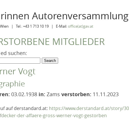
orinnen Autorenversammlung
Wien | Tel.: +43 1 713 10 19 | E-Mail:
office(at)gav.at
RSTORBENE MITGLIEDER
ied suchen:
rner Vogt
graphie
ren:
03.02.1938
in:
Zams
verstorben:
11.11.2023
uf auf derstandard.at:
https://www.derstandard.at/story/3
fdecker-der-affaere-gross-werner-vogt-gestorben