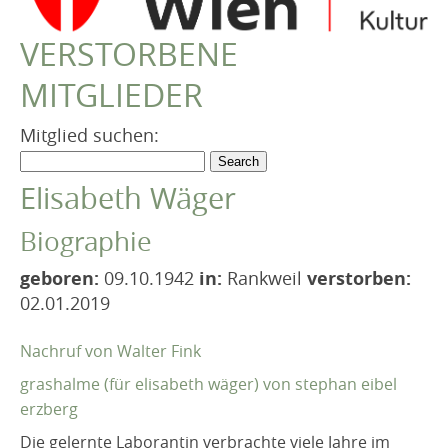
VEREIN
VERSTORBENE
Robert Musil Gedenkraum
MITGLIEDER
TERMINARCHIV
TEXTE
Mitglied suchen:
IN MEMORIAM
Elisabeth Wäger
Biographie
geboren:
09.10.1942
in:
Rankweil
verstorben:
02.01.2019
Nachruf von Walter Fink
grashalme (für elisabeth wäger) von stephan eibel
erzberg
Die gelernte Laborantin verbrachte viele Jahre im