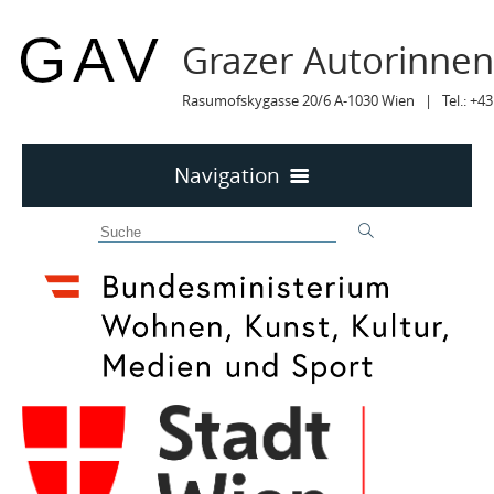
Grazer Autorinne
Rasumofskygasse 20/6 A-1030 Wien | Tel.: +43
Navigation
Home
50 JAHRE GAV
MITTEILUNGEN
MITTEILUNGEN Archiv
TERMINE
TERMINE sortiert
LYRIK IM MÄRZ
MITGLIEDER