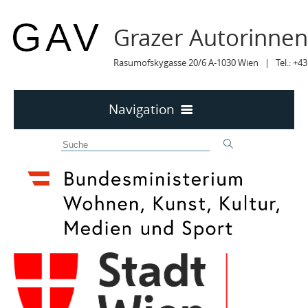
Grazer Autorinne
Rasumofskygasse 20/6 A-1030 Wien | Tel.: +43
Navigation
Home
50 JAHRE GAV
MITTEILUNGEN
MITTEILUNGEN Archiv
TERMINE
TERMINE sortiert
LYRIK IM MÄRZ
MITGLIEDER