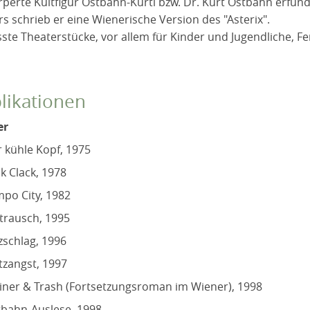
rperte Kultfigur Ostbahn-Kurti bzw. Dr. Kurt Ostbahn erfun
s schrieb er eine Wienerische Version des "Asterix".
sste Theaterstücke, vor allem für Kinder und Jugendliche,
likationen
er
 kühle Kopf, 1975
ck Clack, 1978
po City, 1982
trausch, 1995
zschlag, 1996
tzangst, 1997
iner & Trash (Fortsetzungsroman im Wiener), 1998
bahn-Auslese, 1998