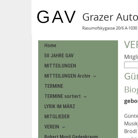
Grazer Aut
Rasumofskygasse 20/6 A-1030 
VE
Home
50 JAHRE GAV
Mitgl
MITTEILUNGEN
Gün
MITTEILUNGEN Archiv
TERMINE
Bio
TERMINE sortiert
gebo
LYRIK IM MÄRZ
Günter
MITGLIEDER
Musik
VEREIN
Brödl
Robert Musil Gedenkraum