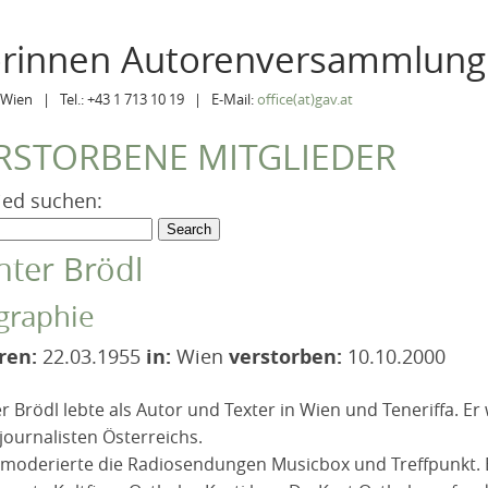
orinnen Autorenversammlung
Wien | Tel.: +43 1 713 10 19 | E-Mail:
office(at)gav.at
RSTORBENE MITGLIEDER
ied suchen:
ter Brödl
graphie
ren:
22.03.1955
in:
Wien
verstorben:
10.10.2000
 Brödl lebte als Autor und Texter in Wien und Teneriffa. Er 
journalisten Österreichs.
 moderierte die Radiosendungen Musicbox und Treffpunkt. Er 