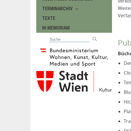
verkö
Weiter
TERMINARCHIV
Verfa
TEXTE
IN MEMORIAM
Pub
Büch
Der
Cli
Tem
Blu
Hit
Pla
Tra
Ost