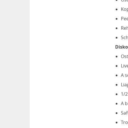
Kop
Pe
Reh
Sch
Disko
Ost
Liv
A s
Lia
1/2
A b
Saf
Tro