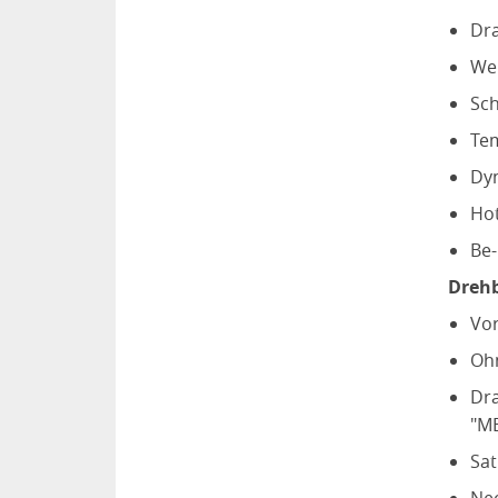
Dra
Wem
Sch
Te
Dy
Hot
Be-
Dreh
Vor
Ohn
Dra
"ME
Sat