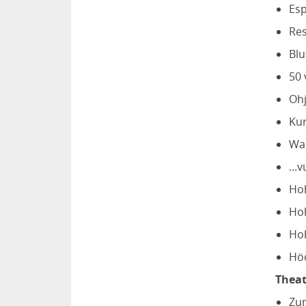
Esp
Res
Blu
50 
Ohj
Kur
Wan
...
Hoh
Hoh
Hoh
Höc
Theat
Zum