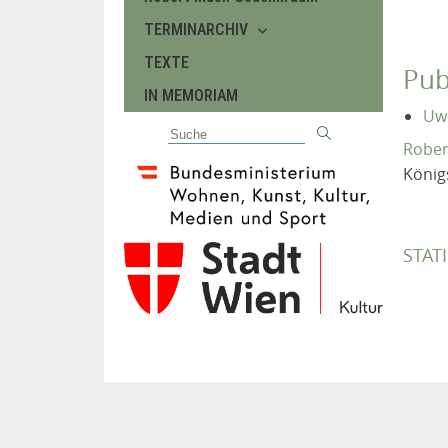
TERMINARCHIV
TEXTE
Pub
IN MEMORIAM
Uwe
Rober
König
STAT