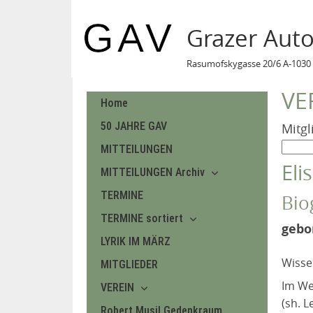
Grazer Aut
Rasumofskygasse 20/6 A-1030 
VE
Home
50 JAHRE GAV
Mitgl
MITTEILUNGEN
Eli
MITTEILUNGEN Archiv
TERMINE
Bio
TERMINE sortiert
gebo
LYRIK IM MÄRZ
Wisse
MITGLIEDER
Im We
VEREIN
(sh. 
Robert Musil Gedenkraum