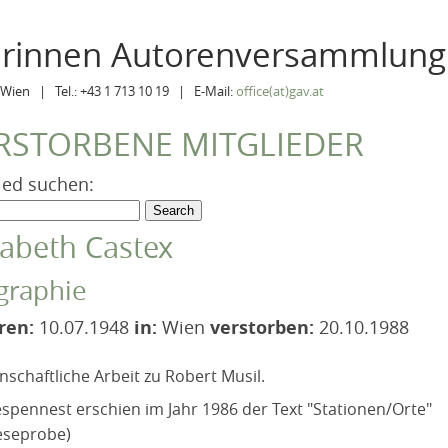
orinnen Autorenversammlung
Wien | Tel.: +43 1 713 10 19 | E-Mail:
office(at)gav.at
RSTORBENE MITGLIEDER
ied suchen:
sabeth Castex
graphie
ren:
10.07.1948
in:
Wien
verstorben:
20.10.1988
nschaftliche Arbeit zu Robert Musil.
spennest erschien im Jahr 1986 der Text "Stationen/Orte"
Leseprobe)