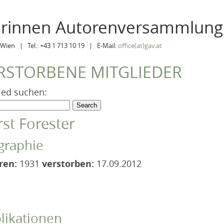
orinnen Autorenversammlung
Wien | Tel.: +43 1 713 10 19 | E-Mail:
office(at)gav.at
RSTORBENE MITGLIEDER
ied suchen:
st Forester
graphie
ren:
1931
verstorben:
17.09.2012
likationen