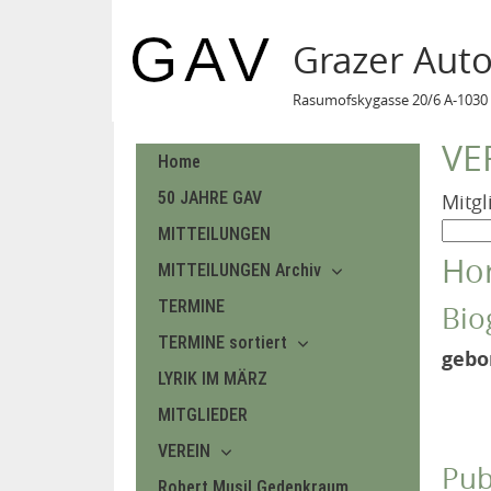
Grazer Aut
Rasumofskygasse 20/6 A-1030 
VE
Home
50 JAHRE GAV
Mitgl
MITTEILUNGEN
Hor
MITTEILUNGEN Archiv
TERMINE
Bio
TERMINE sortiert
gebo
LYRIK IM MÄRZ
MITGLIEDER
VEREIN
Pub
Robert Musil Gedenkraum