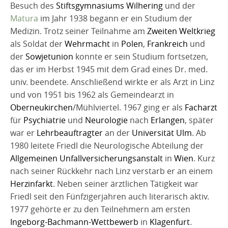
Besuch des
Stiftsgymnasiums Wilhering
und der
Matura
im Jahr 1938 begann er ein Studium der
Medizin. Trotz seiner Teilnahme am
Zweiten Weltkrieg
als Soldat der
Wehrmacht
in
Polen
,
Frankreich
und
der
Sowjetunion
konnte er sein Studium fortsetzen,
das er im Herbst 1945 mit dem Grad eines Dr. med.
univ. beendete. Anschließend wirkte er als Arzt in Linz
und von 1951 bis 1962 als Gemeindearzt in
Oberneukirchen
/Mühlviertel. 1967 ging er als
Facharzt
für
Psychiatrie
und
Neurologie
nach
Erlangen
, später
war er
Lehrbeauftragter
an der
Universität Ulm
. Ab
1980 leitete Friedl die Neurologische Abteilung der
Allgemeinen Unfallversicherungsanstalt
in
Wien
. Kurz
nach seiner Rückkehr nach Linz verstarb er an einem
Herzinfarkt
. Neben seiner ärztlichen Tätigkeit war
Friedl seit den Fünfzigerjahren auch literarisch aktiv.
1977 gehörte er zu den Teilnehmern am ersten
Ingeborg-Bachmann-Wettbewerb
in
Klagenfurt
.