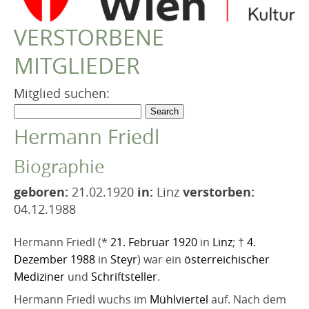
VEREIN
VERSTORBENE
Robert Musil Gedenkraum
MITGLIEDER
TERMINARCHIV
TEXTE
Mitglied suchen:
IN MEMORIAM
Hermann Friedl
Biographie
geboren:
21.02.1920
in:
Linz
verstorben:
04.12.1988
Hermann Friedl (*
21. Februar
1920
in
Linz
; †
4.
Dezember
1988
in
Steyr
) war ein
österreichischer
Mediziner
und
Schriftsteller
.
Hermann Friedl wuchs im
Mühlviertel
auf. Nach dem