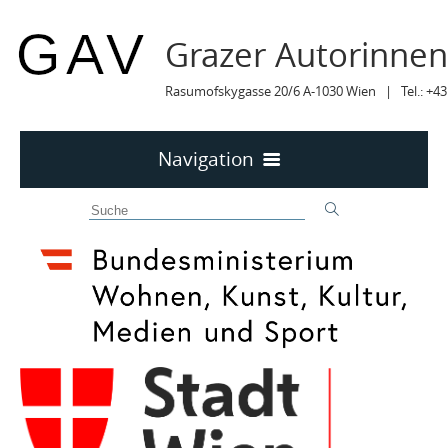
Grazer Autorinne
Rasumofskygasse 20/6 A-1030 Wien | Tel.: +43
Navigation
Home
50 JAHRE GAV
MITTEILUNGEN
MITTEILUNGEN Archiv
TERMINE
TERMINE sortiert
LYRIK IM MÄRZ
MITGLIEDER