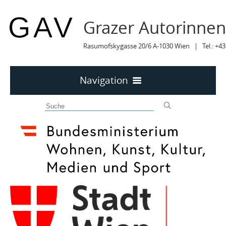
Grazer Autorinne
Rasumofskygasse 20/6 A-1030 Wien | Tel.: +43
Navigation
Home
50 JAHRE GAV
MITTEILUNGEN
MITTEILUNGEN Archiv
TERMINE
TERMINE sortiert
LYRIK IM MÄRZ
MITGLIEDER