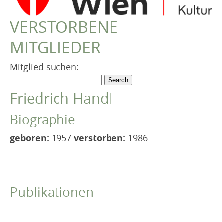
VEREIN
VERSTORBENE
Robert Musil Gedenkraum
MITGLIEDER
TERMINARCHIV
TEXTE
Mitglied suchen:
IN MEMORIAM
Friedrich Handl
Biographie
geboren:
1957
verstorben:
1986
Publikationen