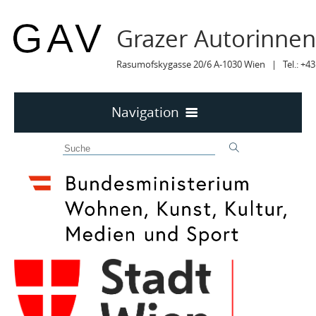
Grazer Autorinne
Rasumofskygasse 20/6 A-1030 Wien | Tel.: +43
Navigation
Home
50 JAHRE GAV
MITTEILUNGEN
MITTEILUNGEN Archiv
TERMINE
TERMINE sortiert
LYRIK IM MÄRZ
MITGLIEDER