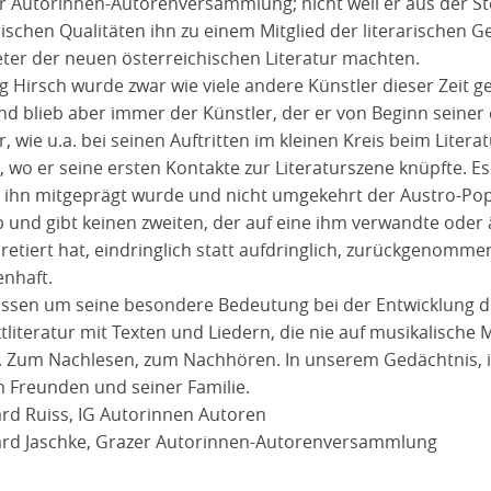
r Autorinnen-Autorenversammlung; nicht weil er aus der S
arischen Qualitäten ihn zu einem Mitglied der literarischen 
eter der neuen österreichischen Literatur machten.
g Hirsch wurde zwar wie viele andere Künstler dieser Zeit g
nd blieb aber immer der Künstler, der er von Beginn seiner e
r, wie u.a. bei seinen Auftritten im kleinen Kreis beim Lite
k, wo er seine ersten Kontakte zur Literaturszene knüpfte. E
 ihn mitgeprägt wurde und nicht umgekehrt der Austro-Pop
b und gibt keinen zweiten, der auf eine ihm verwandte oder
pretiert hat, eindringlich statt aufdringlich, zurückgenomm
enhaft.
issen um seine besondere Bedeutung bei der Entwicklung d
ktliteratur mit Texten und Liedern, die nie auf musikalisc
t. Zum Nachlesen, zum Nachhören. In unserem Gedächtnis, i
n Freunden und seiner Familie.
rd Ruiss, IG Autorinnen Autoren
rd Jaschke, Grazer Autorinnen-Autorenversammlung