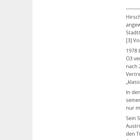
______
Hirsc
angew
Stadt
[3] V
1978 
Ö3 ve
nach 
Vertr
„klas
In de
seine
nur m
Sein 
Austr
den T