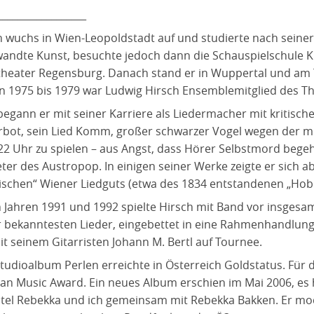
__________________
h wuchs in Wien-Leopoldstadt auf und studierte nach seiner 
andte Kunst, besuchte jedoch dann die Schauspielschule Kr
theater Regensburg. Danach stand er in Wuppertal und am 
on 1975 bis 1979 war Ludwig Hirsch Ensemblemitglied des The
begann er mit seiner Karriere als Liedermacher mit kritis
rbot, sein Lied Komm, großer schwarzer Vogel wegen der
22 Uhr zu spielen – aus Angst, dass Hörer Selbstmord bege
eter des Austropop. In einigen seiner Werke zeigte er sich 
sischen“ Wiener Liedguts (etwa des 1834 entstandenen „Hobe
n Jahren 1991 und 1992 spielte Hirsch mit Band vor insgesa
r bekanntesten Lieder, eingebettet in eine Rahmenhandlung.
it seinem Gitarristen Johann M. Bertl auf Tournee.
Studioalbum Perlen erreichte in Österreich Goldstatus. Für
ian Music Award. Ein neues Album erschien im Mai 2006, es 
itel Rebekka und ich gemeinsam mit Rebekka Bakken. Er m