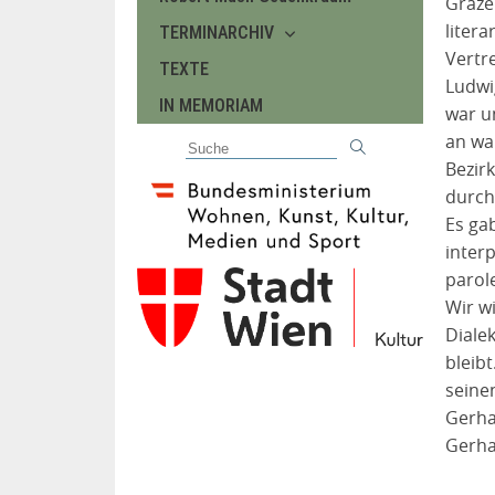
Graze
liter
TERMINARCHIV
Vertr
TEXTE
Ludwi
IN MEMORIAM
war u
an wa
Bezir
durch
Es ga
inter
parol
Wir w
Diale
bleib
seine
Gerha
Gerha