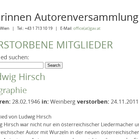
orinnen Autorenversammlung
Wien | Tel.: +43 1 713 10 19 | E-Mail:
office(at)gav.at
RSTORBENE MITGLIEDER
ied suchen:
wig Hirsch
graphie
ren:
28.02.1946
in:
Weinberg
verstorben:
24.11.2011
ied von Ludwig Hirsch
g Hirsch war nicht nur ein österreichischer Liedermacher u
reichischer Autor mit Wurzeln in der neuen österreichischen