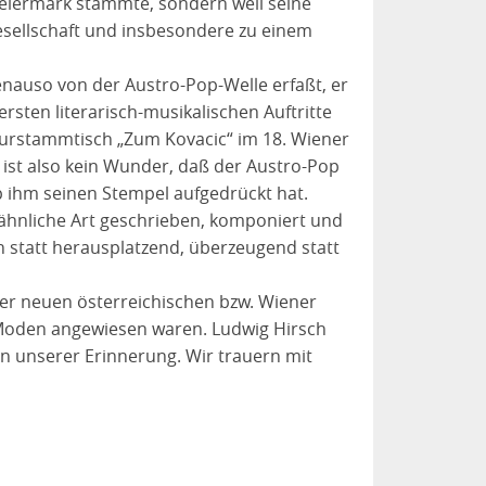
teiermark stammte, sondern weil seine
Gesellschaft und insbesondere zu einem
enauso von der Austro-Pop-Welle erfaßt, er
rsten literarisch-musikalischen Auftritte
raturstammtisch „Zum Kovacic“ im 18. Wiener
s ist also kein Wunder, daß der Austro-Pop
 ihm seinen Stempel aufgedrückt hat.
 ähnliche Art geschrieben, komponiert und
en statt herausplatzend, überzeugend statt
er neuen österreichischen bzw. Wiener
he Moden angewiesen waren. Ludwig Hirsch
n unserer Erinnerung. Wir trauern mit