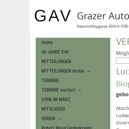
Grazer Aut
Rasumofskygasse 20/6 A-1030 
VE
Home
50 JAHRE GAV
Mitgl
MITTEILUNGEN
Lud
MITTEILUNGEN Archiv
TERMINE
Bio
TERMINE sortiert
gebo
LYRIK IM MÄRZ
Absch
MITGLIEDER
Ludwi
VEREIN
öster
Robert Musil Gedenkraum