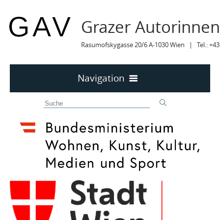
Grazer Autorinne
Rasumofskygasse 20/6 A-1030 Wien | Tel.: +43
Navigation
Home
50 JAHRE GAV
MITTEILUNGEN
MITTEILUNGEN Archiv
TERMINE
TERMINE sortiert
LYRIK IM MÄRZ
MITGLIEDER