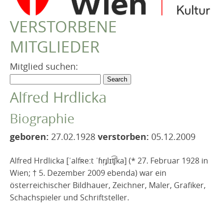
VEREIN
VERSTORBENE
Robert Musil Gedenkraum
MITGLIEDER
TERMINARCHIV
TEXTE
Mitglied suchen:
IN MEMORIAM
Alfred Hrdlicka
Biographie
geboren:
27.02.1928
verstorben:
05.12.2009
Alfred Hrdlicka [ˈalfʀeːt ˈɦr̩ɟlɪt͡ʃka] (* 27. Februar 1928 in
Wien; † 5. Dezember 2009 ebenda) war ein
österreichischer Bildhauer, Zeichner, Maler, Grafiker,
Schachspieler und Schriftsteller.