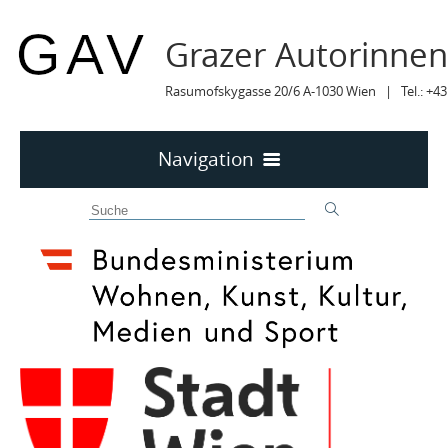
Grazer Autorinne
Rasumofskygasse 20/6 A-1030 Wien | Tel.: +43
Navigation
Home
50 JAHRE GAV
MITTEILUNGEN
MITTEILUNGEN Archiv
TERMINE
TERMINE sortiert
LYRIK IM MÄRZ
MITGLIEDER