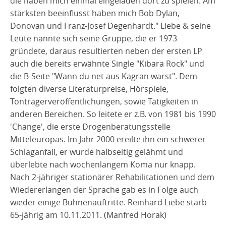
die haben mich einmal eingeladen dort zu spielen. Am
stärksten beeinflusst haben mich Bob Dylan,
Donovan und Franz-Josef Degenhardt." Liebe & seine
Leute nannte sich seine Gruppe, die er 1973
gründete, daraus resultierten neben der ersten LP
auch die bereits erwähnte Single "Kibara Rock" und
die B-Seite "Wann du net aus Kagran warst". Dem
folgten diverse Literaturpreise, Hörspiele,
Tonträgerveröffentlichungen, sowie Tätigkeiten in
anderen Bereichen. So leitete er z.B. von 1981 bis 1990
'Change', die erste Drogenberatungsstelle
Mitteleuropas. Im Jahr 2000 ereilte ihn ein schwerer
Schlaganfall, er wurde halbseitig gelähmt und
überlebte nach wochenlangem Koma nur knapp.
Nach 2-jähriger stationärer Rehabilitationen und dem
Wiedererlangen der Sprache gab es in Folge auch
wieder einige Bühnenauftritte. Reinhard Liebe starb
65-jährig am 10.11.2011. (Manfred Horak)