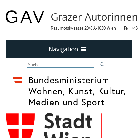
Grazer Autorinne
Rasumofskygasse 20/6 A-1030 Wien | Tel.: +43
Navigation
Home
50 JAHRE GAV
MITTEILUNGEN
MITTEILUNGEN Archiv
TERMINE
TERMINE sortiert
LYRIK IM MÄRZ
MITGLIEDER