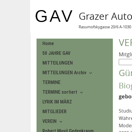
Grazer Aut
Rasumofskygasse 20/6 A-1030 
VE
Home
50 JAHRE GAV
Mitgl
MITTEILUNGEN
Gü
MITTEILUNGEN Archiv
TERMINE
Bio
TERMINE sortiert
gebo
LYRIK IM MÄRZ
Studi
MITGLIEDER
Währe
VEREIN
Moder
Robert Musil Gedenkraum