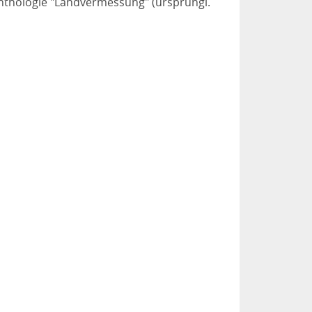
nthologie "Landvermessung" (ursprüngl.