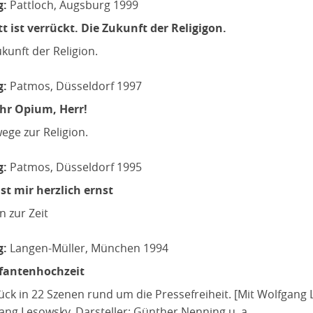
g:
Pattloch, Augsburg 1999
t ist verrückt. Die Zukunft der Religigon.
kunft der Religion.
g:
Patmos, Düsseldorf 1997
hr Opium, Herr!
ege zur Religion.
g:
Patmos, Düsseldorf 1995
ist mir herzlich ernst
n zur Zeit
g:
Langen-Müller, München 1994
efantenhochzeit
ück in 22 Szenen rund um die Pressefreiheit. [Mit Wolfgang 
ang Lesowsky. Darsteller: Günther Nenning u. a.