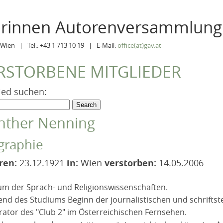
orinnen Autorenversammlung
Wien | Tel.: +43 1 713 10 19 | E-Mail:
office(at)gav.at
RSTORBENE MITGLIEDER
ied suchen:
nther Nenning
graphie
ren:
23.12.1921
in:
Wien
verstorben:
14.05.2006
um der Sprach- und Religionswissenschaften.
nd des Studiums Beginn der journalistischen und schriftste
ator des "Club 2" im Österreichischen Fernsehen.