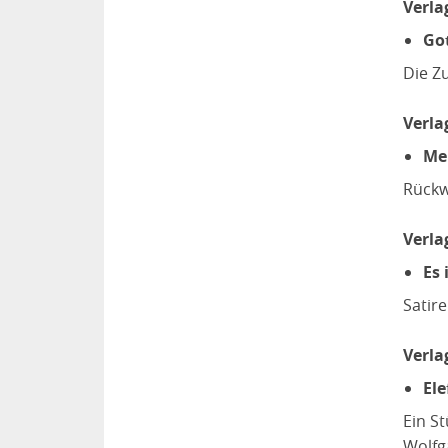
Verla
Got
Die Zu
Verla
Me
Rückw
Verla
Es 
Satire
Verla
El
Ein St
Wolfg