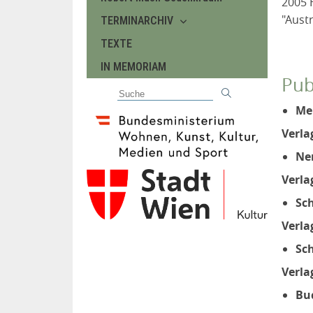
2005 
"Austr
TERMINARCHIV
TEXTE
IN MEMORIAM
Pub
Me
Verla
Nen
Verla
Sc
Verla
Sc
Verla
Bud