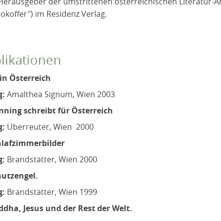
Herausgeber der umstrittenen österreichischen Literatur-A
okoffer") im Residenz Verlag.
likationen
in Österreich
g:
Amalthea Signum, Wien 2003
ning schreibt für Österreich
g:
Überreuter, Wien 2000
hlafzimmerbilder
g:
Brandstätter, Wien 2000
hutzengel.
g:
Brandstätter, Wien 1999
dha, Jesus und der Rest der Welt.