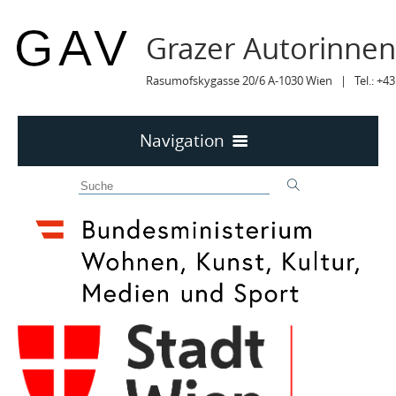
Grazer Autorinne
Rasumofskygasse 20/6 A-1030 Wien | Tel.: +43
Navigation
Home
50 JAHRE GAV
MITTEILUNGEN
MITTEILUNGEN Archiv
TERMINE
TERMINE sortiert
LYRIK IM MÄRZ
MITGLIEDER