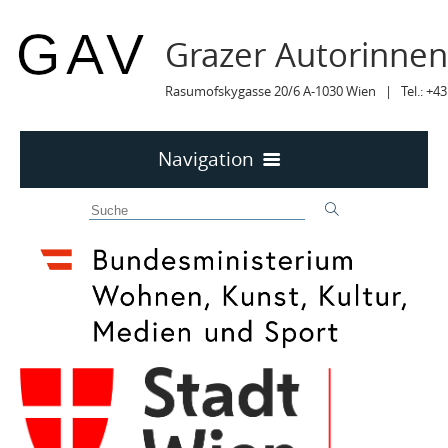
Grazer Autorinne
Rasumofskygasse 20/6 A-1030 Wien | Tel.: +43
Navigation
Home
50 JAHRE GAV
MITTEILUNGEN
MITTEILUNGEN Archiv
TERMINE
TERMINE sortiert
LYRIK IM MÄRZ
MITGLIEDER