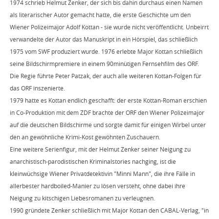
1974 schrieb Helmut Zenker, der sich bis dahin durchaus einen Namen
als literarischer Autor gemacht hatte, die erste Geschichte um den
Wiener Polizeimajor Adolf Kottan - sie wurde nicht veröffentlicht. Unbeirrt
verwandelte der Autor das Manuskript in ein Hörspiel, das schließlich
1975 vom SWF produziert wurde. 1976 erlebte Major Kottan schließlich
seine Bildschirmpremiere in einem 90minütigen Fernsehfilm des ORF.
Die Regie führte Peter Patzak, der auch alle weiteren Kottan-Folgen für
das ORF inszenierte.
1979 hatte es Kottan endlich geschafft: der erste Kottan-Roman erschien
in Co-Produktion mit dem ZDF brachte der ORF den Wiener Polizeimajor
auf die deutschen Bildschirme und sorgte damit für einigen Wirbel unter
den an gewöhnliche Krimi-Kost gewöhnten Zuschauern.
Eine weitere Serienfigur, mit der Helmut Zenker seiner Neigung zu
anarchistisch-parodistischen Kriminalstories nachging, ist die
kleinwüchsige Wiener Privatdetektivin "Minni Mann", die ihre Fälle in
allerbester hardboiled-Manier zu lösen versteht, ohne dabei ihre
Neigung zu kitschigen Liebesromanen zu verleugnen.
1990 gründete Zenker schließlich mit Major Kottan den CABAL-Verlag, "in