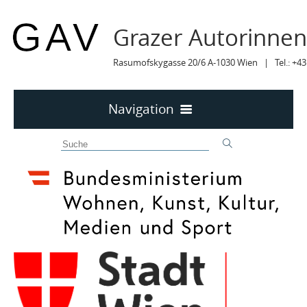
Grazer Autorinne
Rasumofskygasse 20/6 A-1030 Wien | Tel.: +43
Navigation
Home
50 JAHRE GAV
MITTEILUNGEN
MITTEILUNGEN Archiv
TERMINE
TERMINE sortiert
LYRIK IM MÄRZ
MITGLIEDER