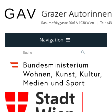
Grazer Autorinne
Rasumofskygasse 20/6 A-1030 Wien | Tel.: +43
Navigation
Home
50 JAHRE GAV
MITTEILUNGEN
MITTEILUNGEN Archiv
TERMINE
TERMINE sortiert
LYRIK IM MÄRZ
MITGLIEDER