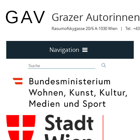
Grazer Autorinne
Rasumofskygasse 20/6 A-1030 Wien | Tel.: +43
Navigation
Home
50 JAHRE GAV
MITTEILUNGEN
MITTEILUNGEN Archiv
TERMINE
TERMINE sortiert
LYRIK IM MÄRZ
MITGLIEDER