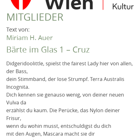
VEREIN
MITGLIEDER
Robert Musil Gedenkraum
TERMINARCHIV
Text von:
Miriam H. Auer
TEXTE
Bärte im Glas 1 – Cruz
IN MEMORIAM
Didgeridoolittle, spielst the fairest Lady hier von allen,
der Bass,
dein Stimmband, der lose Strumpf. Terra Australis
Incognita.
Dich kennen sie genauso wenig, von deiner neuen
Vulva da
erzählst du kaum. Die Perücke, das Nylon deiner
Frisur,
wenn du wohin musst, entschuldigst du dich
mit den Augen, Mascara macht sie dir