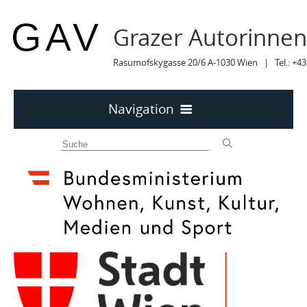
Grazer Autorinne
Rasumofskygasse 20/6 A-1030 Wien | Tel.: +43
Navigation
Home
50 JAHRE GAV
MITTEILUNGEN
MITTEILUNGEN Archiv
TERMINE
TERMINE sortiert
LYRIK IM MÄRZ
MITGLIEDER