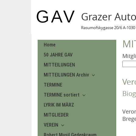
Grazer Aut
Rasumofskygasse 20/6 A-1030 
MI
Home
50 JAHRE GAV
Mitgl
MITTEILUNGEN
MITTEILUNGEN Archiv
Ver
TERMINE
Biog
TERMINE sortiert
LYRIK IM MÄRZ
Vero
MITGLIEDER
Breg
VEREIN
Robert Musil Gedenkraum