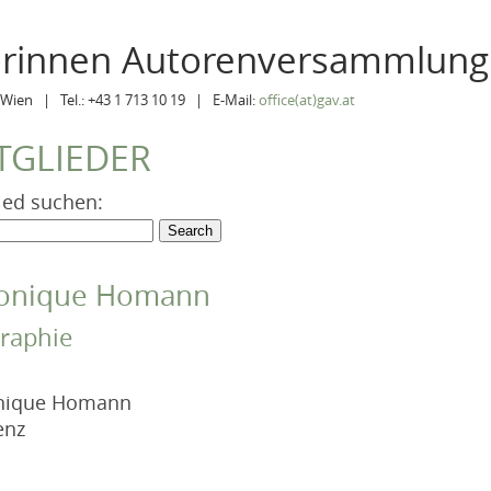
orinnen Autorenversammlung
Wien | Tel.: +43 1 713 10 19 | E-Mail:
office(at)gav.at
TGLIEDER
ied suchen:
onique Homann
raphie
nique Homann
enz