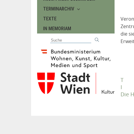
TERMINARCHIV
Veron
TEXTE
Zentr
IN MEMORIAM
die s
Erwei
T
I
Die 