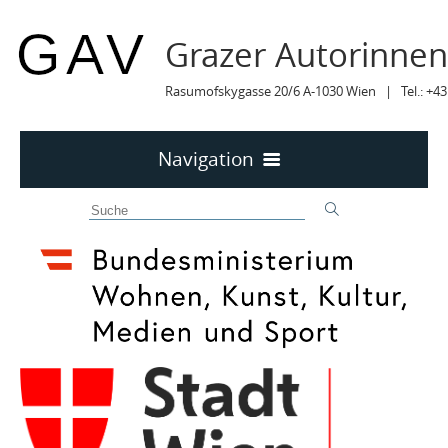
Grazer Autorinne
Rasumofskygasse 20/6 A-1030 Wien | Tel.: +43
Navigation
Home
50 JAHRE GAV
MITTEILUNGEN
MITTEILUNGEN Archiv
TERMINE
TERMINE sortiert
LYRIK IM MÄRZ
MITGLIEDER