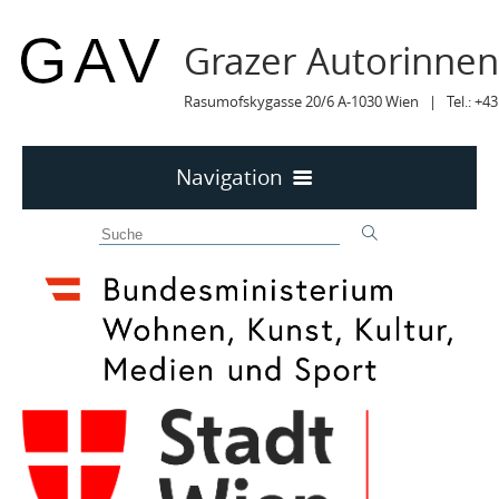
Grazer Autorinne
Rasumofskygasse 20/6 A-1030 Wien | Tel.: +43
Navigation
Home
50 JAHRE GAV
MITTEILUNGEN
MITTEILUNGEN Archiv
TERMINE
TERMINE sortiert
LYRIK IM MÄRZ
MITGLIEDER