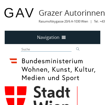
Grazer Autorinne
Rasumofskygasse 20/6 A-1030 Wien | Tel.: +43
Navigation
Home
50 JAHRE GAV
MITTEILUNGEN
MITTEILUNGEN Archiv
TERMINE
TERMINE sortiert
LYRIK IM MÄRZ
MITGLIEDER