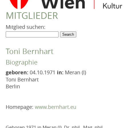
VEREIN
MITGLIEDER
Robert Musil Gedenkraum
TERMINARCHIV
Mitglied suchen:
TEXTE
IN MEMORIAM
Toni Bernhart
Biographie
geboren:
04.10.1971
in:
Meran (I)
Toni Bernhart
Berlin
Homepage:
www.bernhart.eu
Geboren 1971 in Meran (I), Dr. phil., Mag. phil.,