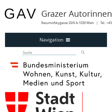
Grazer Autorinne
Rasumofskygasse 20/6 A-1030 Wien | Tel.: +43
Navigation
Home
50 JAHRE GAV
MITTEILUNGEN
MITTEILUNGEN Archiv
TERMINE
TERMINE sortiert
LYRIK IM MÄRZ
MITGLIEDER