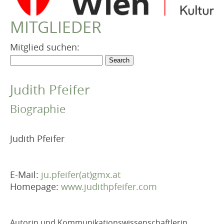
VEREIN
MITGLIEDER
Robert Musil Gedenkraum
TERMINARCHIV
Mitglied suchen:
TEXTE
IN MEMORIAM
Judith Pfeifer
Biographie
Judith Pfeifer
E-Mail:
ju.pfeifer(at)gmx.at
Homepage:
www.judithpfeifer.com
Autorin und Kommunikationswissenschaftlerin,