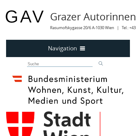
Grazer Autorinne
Rasumofskygasse 20/6 A-1030 Wien | Tel.: +43
Navigation
Home
50 JAHRE GAV
MITTEILUNGEN
MITTEILUNGEN Archiv
TERMINE
TERMINE sortiert
LYRIK IM MÄRZ
MITGLIEDER