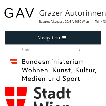
Grazer Autorinne
Rasumofskygasse 20/6 A-1030 Wien | Tel.: +43
Navigation
Home
50 JAHRE GAV
MITTEILUNGEN
MITTEILUNGEN Archiv
TERMINE
TERMINE sortiert
LYRIK IM MÄRZ
MITGLIEDER