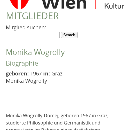
VEREIN
MITGLIEDER
Robert Musil Gedenkraum
TERMINARCHIV
Mitglied suchen:
TEXTE
IN MEMORIAM
Monika Wogrolly
Biographie
geboren:
1967
in:
Graz
Monika Wogrolly
Monika Wogrolly-Domej, geboren 1967 in Graz,
studierte Philosophie und Germanistik und
promovierte im Rahmen eines dreijährigen