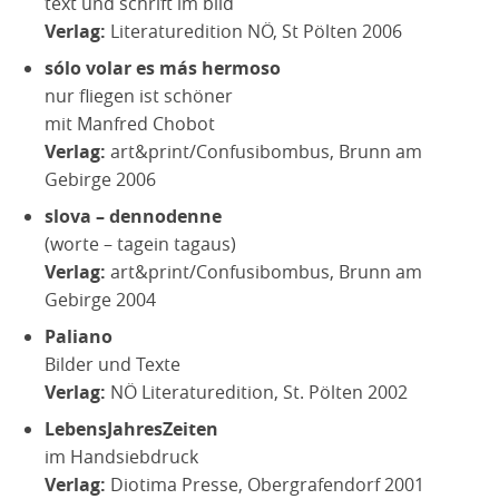
text und schrift im bild
Verlag:
Literaturedition NÖ, St Pölten 2006
sólo volar es más hermoso
nur fliegen ist schöner
mit Manfred Chobot
Verlag:
art&print/Confusibombus, Brunn am
Gebirge 2006
slova – dennodenne
(worte – tagein tagaus)
Verlag:
art&print/Confusibombus, Brunn am
Gebirge 2004
Paliano
Bilder und Texte
Verlag:
NÖ Literaturedition, St. Pölten 2002
LebensJahresZeiten
im Handsiebdruck
Verlag:
Diotima Presse,
Obergrafendorf
2001