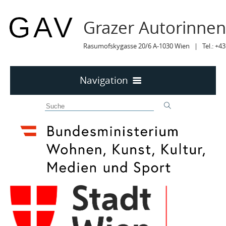
Grazer Autorinne
Rasumofskygasse 20/6 A-1030 Wien | Tel.: +43
Navigation
Home
50 JAHRE GAV
MITTEILUNGEN
MITTEILUNGEN Archiv
TERMINE
TERMINE sortiert
LYRIK IM MÄRZ
MITGLIEDER