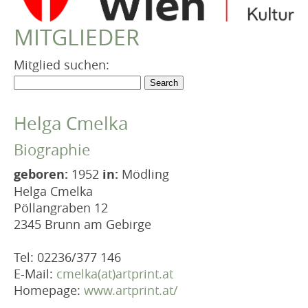
VEREIN
MITGLIEDER
Robert Musil Gedenkraum
TERMINARCHIV
Mitglied suchen:
TEXTE
IN MEMORIAM
Helga Cmelka
Biographie
geboren:
1952
in:
Mödling
Helga Cmelka
Pöllangraben 12
2345 Brunn am Gebirge
Tel: 02236/377 146
E-Mail:
cmelka(at)artprint.at
Homepage:
www.artprint.at/