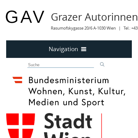
Grazer Autorinne
Rasumofskygasse 20/6 A-1030 Wien | Tel.: +43
Navigation
Home
50 JAHRE GAV
MITTEILUNGEN
MITTEILUNGEN Archiv
TERMINE
TERMINE sortiert
LYRIK IM MÄRZ
MITGLIEDER