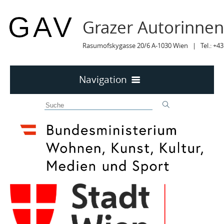
Grazer Autorinne
Rasumofskygasse 20/6 A-1030 Wien | Tel.: +43
Navigation
Home
50 JAHRE GAV
MITTEILUNGEN
MITTEILUNGEN Archiv
TERMINE
TERMINE sortiert
LYRIK IM MÄRZ
MITGLIEDER