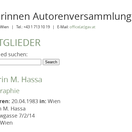
orinnen Autorenversammlung
Wien | Tel.: +43 1 713 10 19 | E-Mail:
office(at)gav.at
TGLIEDER
ied suchen:
rin M. Hassa
raphie
ren:
20.04.1983
in:
Wien
n M. Hassa
owgasse 7/2/14
 Wien