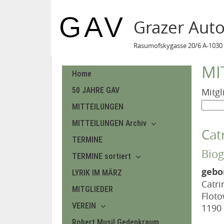
Grazer Aut
Rasumofskygasse 20/6 A-1030 
MI
Home
50 JAHRE GAV
Mitgl
MITTEILUNGEN
MITTEILUNGEN Archiv
Cat
TERMINE
Biog
TERMINE sortiert
gebo
LYRIK IM MÄRZ
Catri
MITGLIEDER
Flot
VEREIN
1190
Robert Musil Gedenkraum