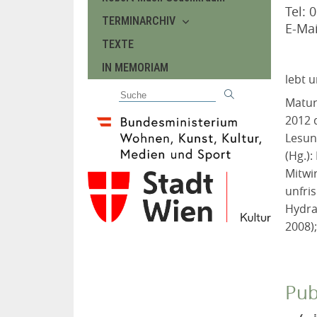
Tel: 
TERMINARCHIV
E-Mai
TEXTE
IN MEMORIAM
lebt u
Matur
2012 
Lesun
(Hg.)
Mitwir
unfris
Hydra
2008);
Pub