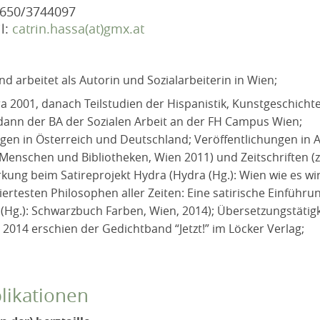
0650/3744097
l:
catrin.hassa(at)gmx.at
nd arbeitet als Autorin und Sozialarbeiterin in Wien;
a 2001, danach Teilstudien der Hispanistik, Kunstgeschicht
dann der BA der Sozialen Arbeit an der FH Campus Wien;
gen in Österreich und Deutschland; Veröffentlichungen in An
: Menschen und Bibliotheken, Wien 2011) und Zeitschriften (z
kung beim Satireprojekt Hydra (Hydra (Hg.): Wien wie es wir
iertesten Philosophen aller Zeiten: Eine satirische Einführu
(Hg.): Schwarzbuch Farben, Wien, 2014); Übersetzungstätigkei
 2014 erschien der Gedichtband “Jetzt!” im Löcker Verlag;
likationen