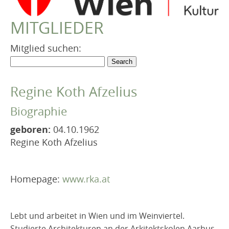
VEREIN
MITGLIEDER
Robert Musil Gedenkraum
TERMINARCHIV
Mitglied suchen:
TEXTE
IN MEMORIAM
Regine Koth Afzelius
Biographie
geboren:
04.10.1962
Regine Koth Afzelius
Homepage:
www.rka.at
Lebt und arbeitet in Wien und im Weinviertel.
Studierte Architekturen an der Arkitektskolen Aarhus