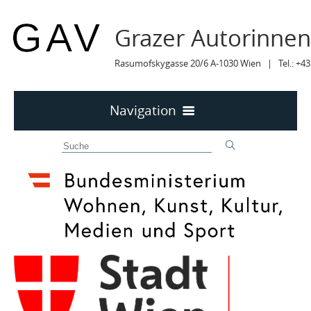
Grazer Autorinne
Rasumofskygasse 20/6 A-1030 Wien | Tel.: +43
Navigation
Home
50 JAHRE GAV
MITTEILUNGEN
MITTEILUNGEN Archiv
TERMINE
TERMINE sortiert
LYRIK IM MÄRZ
MITGLIEDER