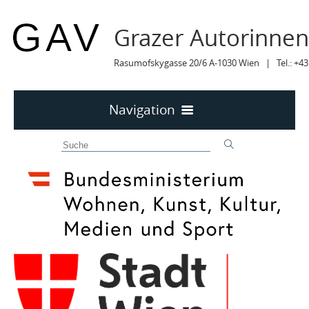
Grazer Autorinne
Rasumofskygasse 20/6 A-1030 Wien | Tel.: +43
Navigation
Home
50 JAHRE GAV
MITTEILUNGEN
MITTEILUNGEN Archiv
TERMINE
TERMINE sortiert
LYRIK IM MÄRZ
MITGLIEDER