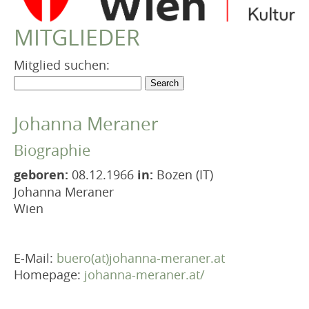
VEREIN
MITGLIEDER
Robert Musil Gedenkraum
TERMINARCHIV
Mitglied suchen:
TEXTE
IN MEMORIAM
Johanna Meraner
Biographie
geboren:
08.12.1966
in:
Bozen (IT)
Johanna Meraner
Wien
E-Mail:
buero(at)johanna-meraner.at
Homepage:
johanna-meraner.at/