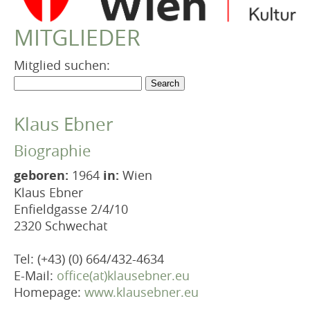
VEREIN
MITGLIEDER
Robert Musil Gedenkraum
TERMINARCHIV
Mitglied suchen:
TEXTE
IN MEMORIAM
Klaus Ebner
Biographie
geboren:
1964
in:
Wien
Klaus Ebner
Enfieldgasse 2/4/10
2320 Schwechat
Tel: (+43) (0) 664/432-4634
E-Mail:
office(at)klausebner.eu
Homepage:
www.klausebner.eu