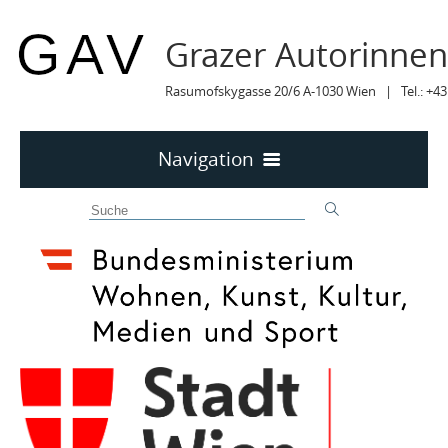
Grazer Autorinne
Rasumofskygasse 20/6 A-1030 Wien | Tel.: +43
Navigation
Home
50 JAHRE GAV
MITTEILUNGEN
MITTEILUNGEN Archiv
TERMINE
TERMINE sortiert
LYRIK IM MÄRZ
MITGLIEDER