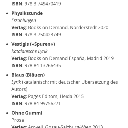
ISBN
: 978-3-749470419
Physikstunde
Erzählungen
Verlag
: Books on Demand, Norderstedt 2020
ISBN
: 978-3-750423749
Vestigis (»Spuren«)
Katalanische Lyrik
Verlag
: Books on Demand España, Madrid 2019
ISBN
: 978-84-13266435
Blaus (Bläuen)
Lyrik
(katalanisch; mit deutscher Übersetzung des
Autors)
Verlag
: Pagès Editors, Lleida 2015
ISBN
: 978-84-99756271
Ohne Gummi
Prosa
Verlag
: Arovell, Gosau-Salzburg-Wien 2013