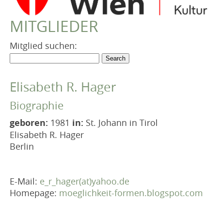
VEREIN
MITGLIEDER
Robert Musil Gedenkraum
TERMINARCHIV
Mitglied suchen:
TEXTE
IN MEMORIAM
Elisabeth R. Hager
Biographie
geboren:
1981
in:
St. Johann in Tirol
Elisabeth R. Hager
Berlin
E-Mail:
e_r_hager(at)yahoo.de
Homepage:
moeglichkeit-formen.blogspot.com