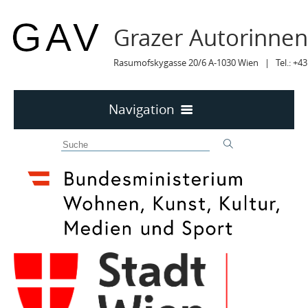
Grazer Autorinne
Rasumofskygasse 20/6 A-1030 Wien | Tel.: +43
Navigation
Home
50 JAHRE GAV
MITTEILUNGEN
MITTEILUNGEN Archiv
TERMINE
TERMINE sortiert
LYRIK IM MÄRZ
MITGLIEDER